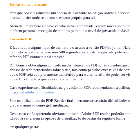
Entrar como assinante
Para que possa usufruir de um acesso de assinante na edição online é necessá
direita do site onde se encontra espaço próprio para tal.
Além de um numero e chave válidos deve tambem utilizar um navegador (brows
tambem permita a recepção de cookies pelo que o nível de privacidade das d
Formato PDF
É facultado a alguns tipos de assinatura o acesso à versão PDF do jornal. Na 
definido para durar no
máximo 500 segundos
, este valor é ajustado pelo we
referido PDF contacte o webmaster.
Por forma a obter algum controlo na distribuição de PDF's, não só sobre que
abusos de rede perpetrados sobre o site, tais como pedidos excessivos de co
que o PDF seja completamente transferido para o cliente afim de poder ser 
que o link directo a que estávamos habituados.
Caso experimente díficuldades na gravação do PDF, recomendamos a utiliza
http://get.adobe.com/reader/
Para os utilizadores do
PDF-Reader foxit
: certamente sentirão dificuldades 
gravar o arquivo como
get_media
.asp
Neste caso e não querendo obviamente usar o Adobe PDF reader, poderão corrig
windows) alterarem as opções de visualização de pastas da seguinte forma
em qualquer pasta
: