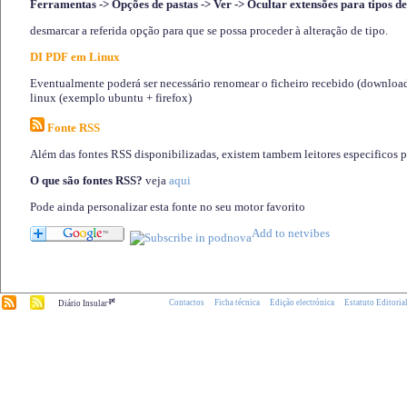
Ferramentas -> Opções de pastas -> Ver -> Ocultar extensões para tipos de
desmarcar a referida opção para que se possa proceder à alteração de tipo.
DI PDF em Linux
Eventualmente poderá ser necessário renomear o ficheiro recebido (download)
linux (exemplo ubuntu + firefox)
Fonte RSS
Além das fontes RSS disponibilizadas, existem tambem leitores especificos 
O que são fontes RSS?
veja
aqui
Pode ainda personalizar esta fonte no seu motor favorito
.pt
Contactos
Ficha técnica
Edição electrónica
Estatuto Editoria
Diário Insular