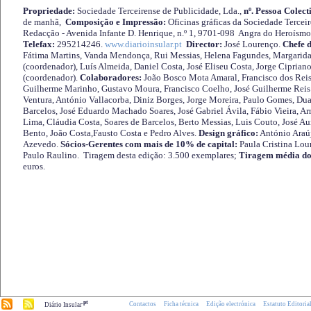
Propriedade:
Sociedade Terceirense de Publicidade, Lda.,
nº. Pessoa Colect
de manhã,
Composição e Impressão:
Oficinas gráficas da Sociedade Tercei
Redacção - Avenida Infante D. Henrique, n.º 1, 9701-098 Angra do Heroísmo 
Telefax:
295214246.
www.diarioinsular.pt
Director:
José Lourenço.
Chefe 
Fátima Martins, Vanda Mendonça, Rui Messias, Helena Fagundes, Margarida
(coordenador), Luís Almeida, Daniel Costa, José Eliseu Costa, Jorge Cipria
(coordenador).
Colaboradores:
João Bosco Mota Amaral, Francisco dos Reis
Guilherme Marinho, Gustavo Moura, Francisco Coelho, José Guilherme Reis 
Ventura, António Vallacorba, Diniz Borges, Jorge Moreira, Paulo Gomes, Duar
Barcelos, José Eduardo Machado Soares, José Gabriel Ávila, Fábio Vieira, A
Lima, Cláudia Costa, Soares de Barcelos, Berto Messias, Luis Couto, José A
Bento, João Costa,Fausto Costa e Pedro Alves.
Design gráfico:
António Araú
Azevedo.
Sócios-Gerentes com mais de 10% de capital:
Paula Cristina Lou
Paulo Raulino. Tiragem desta edição: 3.500 exemplares;
Tiragem média do
euros.
.pt
Contactos
Ficha técnica
Edição electrónica
Estatuto Editoria
Diário Insular