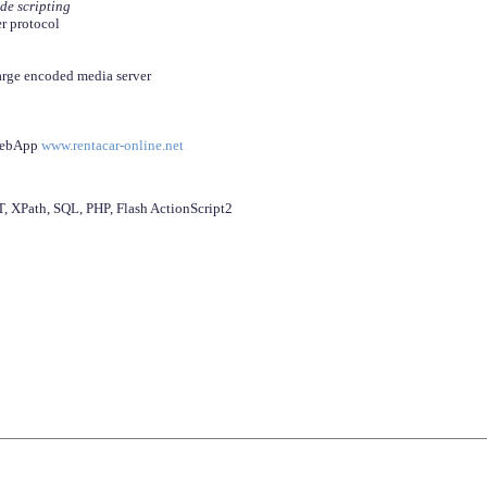
ide scripting
er protocol
arge encoded media server
 WebApp
www.rentacar-online.net
 XPath, SQL, PHP, Flash ActionScript2