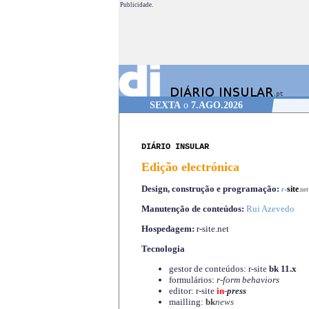
Publicidade.
SEXTA
o
7.AGO.2026
DIÁRIO INSULAR
Edição electrónica
Design, construção e programação:
-
site
r
.net
Manutenção de conteúdos:
Rui Azevedo
Hospedagem:
r-site.net
Tecnologia
gestor de conteúdos: r-site
bk 11.x
formulários:
r-form behaviors
editor: r-site
in-
press
mailling:
bk
news