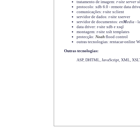
tratamento de imagem:
r-site server s
protocolo: xdb 6.0 - remote data driv
comunicações: r-site xclient
servidor de dados: r-site xserver
servidor de documentos:
en
M
edia
- l
data driver: r-site xdb e xsql
montagem: r-site xslt templates
protecção:
Noah
flood control
outras tecnologias: rentacar-online
Outras tecnologias:
ASP, DHTML, JavaScript, XML, XSLT,