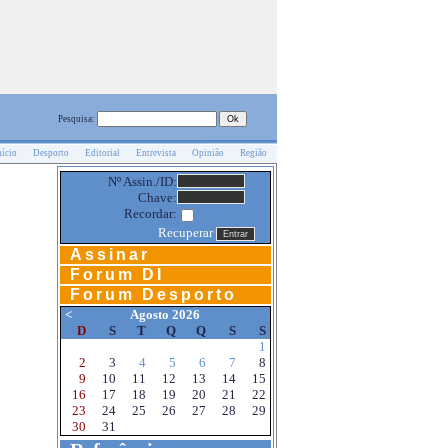
Pesquisa:
nício
Desporto
Editorial
Entrevista
Opinião
Região
Nº Assin./ID:
Chave:
Recordar:
Recuperar
Assinar
Forum DI
Forum Desporto
<
Agosto 2026
D
S
T
Q
Q
S
S
1
2
3
4
5
6
7
8
9
10
11
12
13
14
15
16
17
18
19
20
21
22
23
24
25
26
27
28
29
30
31