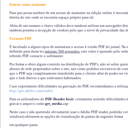
Entrar como assinante
Para que possa usufruir de um acesso de assinante na edição online é necessá
direita do site onde se encontra espaço próprio para tal.
Além de um numero e chave válidos deve tambem utilizar um navegador (brows
tambem permita a recepção de cookies pelo que o nível de privacidade das d
Formato PDF
É facultado a alguns tipos de assinatura o acesso à versão PDF do jornal. Na 
definido para durar no
máximo 500 segundos
, este valor é ajustado pelo we
referido PDF contacte o webmaster.
Por forma a obter algum controlo na distribuição de PDF's, não só sobre que
abusos de rede perpetrados sobre o site, tais como pedidos excessivos de co
que o PDF seja completamente transferido para o cliente afim de poder ser 
que o link directo a que estávamos habituados.
Caso experimente díficuldades na gravação do PDF, recomendamos a utiliza
http://get.adobe.com/reader/
Para os utilizadores do
PDF-Reader foxit
: certamente sentirão dificuldades 
gravar o arquivo como
get_media
.asp
Neste caso e não querendo obviamente usar o Adobe PDF reader, poderão corrig
windows) alterarem as opções de visualização de pastas da seguinte forma
em qualquer pasta
: