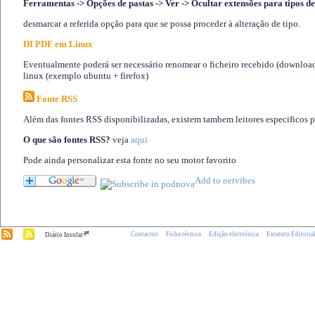
Ferramentas -> Opções de pastas -> Ver -> Ocultar extensões para tipos de
desmarcar a referida opção para que se possa proceder à alteração de tipo.
DI PDF em Linux
Eventualmente poderá ser necessário renomear o ficheiro recebido (download)
linux (exemplo ubuntu + firefox)
Fonte RSS
Além das fontes RSS disponibilizadas, existem tambem leitores especificos 
O que são fontes RSS?
veja
aqui
Pode ainda personalizar esta fonte no seu motor favorito
.pt
Contactos
Ficha técnica
Edição electrónica
Estatuto Editoria
Diário Insular