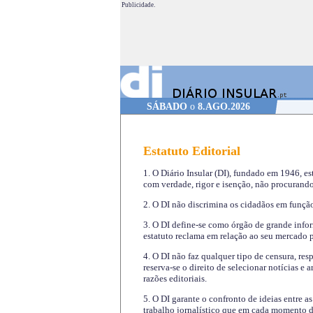
Publicidade.
SÁBADO
o
8.AGO.2026
Estatuto Editorial
1. O Diário Insular (DI), fundado em 1946, es
com verdade, rigor e isenção, não procurando
2. O DI não discrimina os cidadãos em função 
3. O DI define-se como órgão de grande infor
estatuto reclama em relação ao seu mercado pr
4. O DI não faz qualquer tipo de censura, re
reserva-se o direito de selecionar notícias e
razões editoriais.
5. O DI garante o confronto de ideias entre a
trabalho jornalístico que em cada momento de