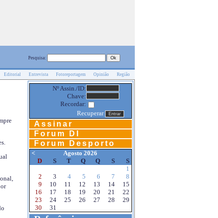
Pesquisa:
Editorial
Entrevista
Fotoreportagem
Opinião
Região
Nº Assin./ID:
Chave:
Recordar:
Recuperar
empre
Assinar
Forum DI
s.
Forum Desporto
<
Agosto 2026
ual
D
S
T
Q
Q
S
S
1
2
3
4
5
6
7
8
onal,
9
10
11
12
13
14
15
por
16
17
18
19
20
21
22
23
24
25
26
27
28
29
30
31
do