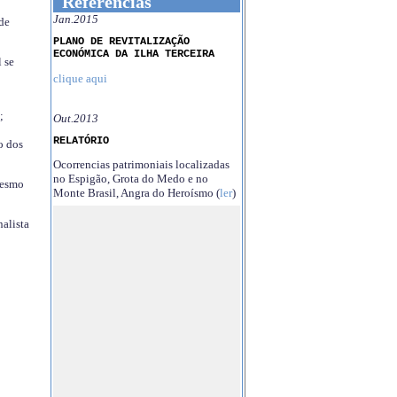
Referências
Jan.2015
 de
PLANO DE REVITALIZAÇÃO
ECONÓMICA DA ILHA TERCEIRA
 se
clique aqui
;
Out.2013
RELATÓRIO
o dos
Ocorrencias patrimoniais localizadas
no Espigão, Grota do Medo e no
mesmo
Monte Brasil, Angra do Heroísmo (
ler
)
nalista