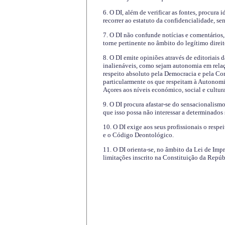
6. O DI, além de verificar as fontes, procura 
recorrer ao estatuto da confidencialidade, s
7. O DI não confunde notícias e comentários, 
torne pertinente no âmbito do legítimo direit
8. O DI emite opiniões através de editoriais 
inalienáveis, como sejam autonomia em relaç
respeito absoluto pela Democracia e pela Con
particularmente os que respeitam à Autonomi
Açores aos níveis económico, social e cultur
9. O DI procura afastar-se do sensacionalism
que isso possa não interessar a determinados
10. O DI exige aos seus profissionais o respe
e o Código Deontológico.
11. O DI orienta-se, no âmbito da Lei de Impr
limitações inscrito na Constituição da Repúb