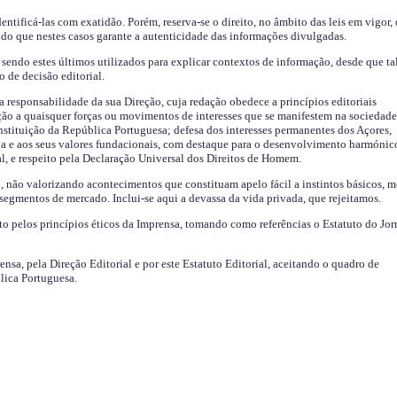
identificá-las com exatidão. Porém, reserva-se o direito, no âmbito das leis em vigor,
endo que nestes casos garante a autenticidade das informações divulgadas.
sendo estes últimos utilizados para explicar contextos de informação, desde que tal
o de decisão editorial.
da responsabilidade da sua Direção, cuja redação obedece a princípios editoriais
ão a quaisquer forças ou movimentos de interesses que se manifestem na sociedade
stituição da República Portuguesa; defesa dos interesses permanentes dos Açores,
a e aos seus valores fundacionais, com destaque para o desenvolvimento harmónic
al, e respeito pela Declaração Universal dos Direitos de Homem.
o, não valorizando acontecimentos que constituam apelo fácil a instintos básicos, 
 segmentos de mercado. Inclui-se aqui a devassa da vida privada, que rejeitamos.
ito pelos princípios éticos da Imprensa, tomando como referências o Estatuto do Jor
ensa, pela Direção Editorial e por este Estatuto Editorial, aceitando o quadro de
lica Portuguesa.