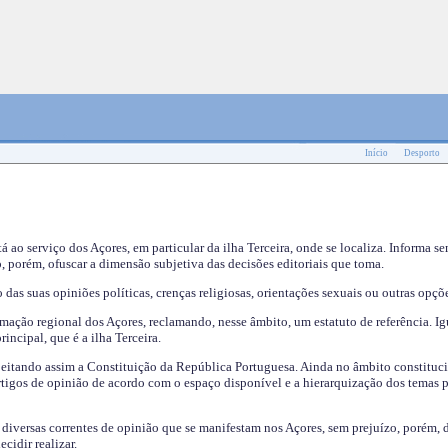
Início
Desporto
tá ao serviço dos Açores, em particular da ilha Terceira, onde se localiza. Informa s
, porém, ofuscar a dimensão subjetiva das decisões editoriais que toma.
das suas opiniões políticas, crenças religiosas, orientações sexuais ou outras opçõe
mação regional dos Açores, reclamando, nesse âmbito, um estatuto de referência. Ig
incipal, que é a ilha Terceira.
speitando assim a Constituição da República Portuguesa. Ainda no âmbito constituci
 artigos de opinião de acordo com o espaço disponível e a hierarquização dos temas 
s diversas correntes de opinião que se manifestam nos Açores, sem prejuízo, porém, 
cidir realizar.