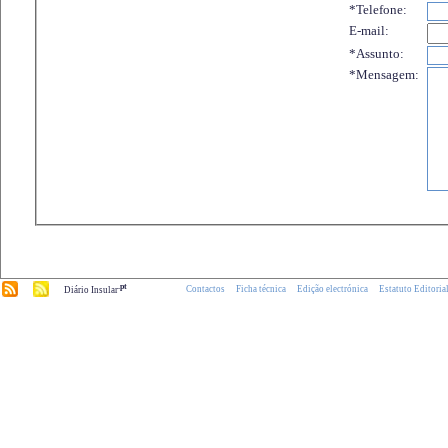
*Telefone:
E-mail:
*Assunto:
*Mensagem:
.pt
Contactos
Ficha técnica
Edição electrónica
Estatuto Editoria
Diário Insular