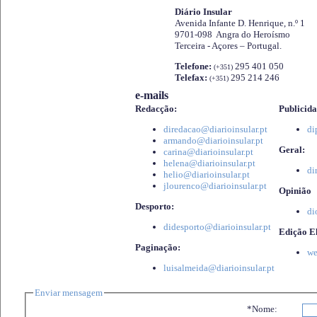
Diário Insular
Avenida Infante D. Henrique, n.º 1
9701-098 Angra do Heroísmo
Terceira - Açores – Portugal.
Telefone:
295 401 050
(+351)
Telefax:
295 214 246
(+351)
e-mails
Redacção:
Publicida
diredacao@diarioinsular.pt
di
armando@diarioinsular.pt
Geral:
carina@diarioinsular.pt
helena@diarioinsular.pt
di
helio@diarioinsular.pt
jlourenco@diarioinsular.pt
Opinião
Desporto:
di
didesporto@diarioinsular.pt
Edição El
Paginação:
we
luisalmeida@diarioinsular.pt
Enviar mensagem
*Nome: