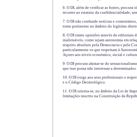
6. O DI, além de verificar as fontes, procura 
recorrer ao estatuto da confidencialidade, s
7. O DI não confunde notícias e comentários, 
torne pertinente no âmbito do legítimo direit
8. O DI emite opiniões através de editoriais 
inalienáveis, como sejam autonomia em relaç
respeito absoluto pela Democracia e pela Con
particularmente os que respeitam à Autonomi
Açores aos níveis económico, social e cultur
9. O DI procura afastar-se do sensacionalism
que isso possa não interessar a determinados
10. O DI exige aos seus profissionais o respe
e o Código Deontológico.
11. O DI orienta-se, no âmbito da Lei de Impr
limitações inscrito na Constituição da Repúb