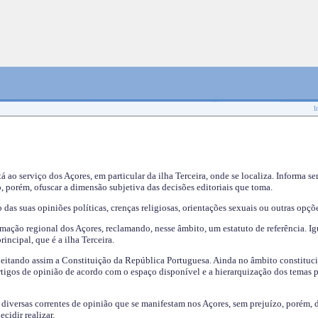
I
tá ao serviço dos Açores, em particular da ilha Terceira, onde se localiza. Informa s
, porém, ofuscar a dimensão subjetiva das decisões editoriais que toma.
das suas opiniões políticas, crenças religiosas, orientações sexuais ou outras opçõe
mação regional dos Açores, reclamando, nesse âmbito, um estatuto de referência. Ig
incipal, que é a ilha Terceira.
speitando assim a Constituição da República Portuguesa. Ainda no âmbito constituci
 artigos de opinião de acordo com o espaço disponível e a hierarquização dos temas 
s diversas correntes de opinião que se manifestam nos Açores, sem prejuízo, porém, 
cidir realizar.