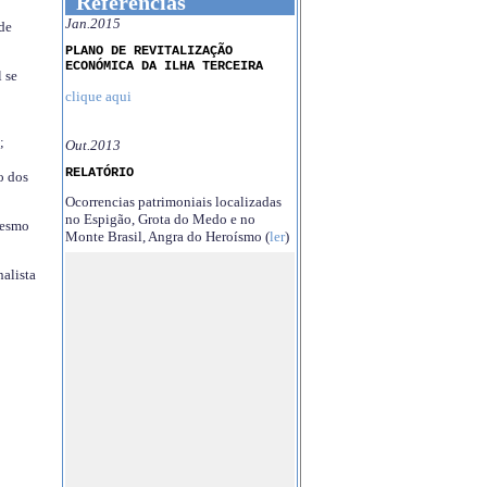
Referências
Jan.2015
 de
PLANO DE REVITALIZAÇÃO
ECONÓMICA DA ILHA TERCEIRA
 se
clique aqui
;
Out.2013
RELATÓRIO
o dos
Ocorrencias patrimoniais localizadas
no Espigão, Grota do Medo e no
mesmo
Monte Brasil, Angra do Heroísmo (
ler
)
nalista