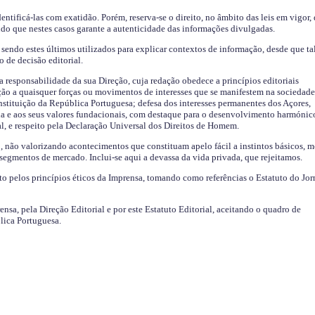
identificá-las com exatidão. Porém, reserva-se o direito, no âmbito das leis em vigor,
endo que nestes casos garante a autenticidade das informações divulgadas.
sendo estes últimos utilizados para explicar contextos de informação, desde que tal
o de decisão editorial.
da responsabilidade da sua Direção, cuja redação obedece a princípios editoriais
ão a quaisquer forças ou movimentos de interesses que se manifestem na sociedade
stituição da República Portuguesa; defesa dos interesses permanentes dos Açores,
a e aos seus valores fundacionais, com destaque para o desenvolvimento harmónic
al, e respeito pela Declaração Universal dos Direitos de Homem.
o, não valorizando acontecimentos que constituam apelo fácil a instintos básicos, 
 segmentos de mercado. Inclui-se aqui a devassa da vida privada, que rejeitamos.
ito pelos princípios éticos da Imprensa, tomando como referências o Estatuto do Jor
ensa, pela Direção Editorial e por este Estatuto Editorial, aceitando o quadro de
lica Portuguesa.