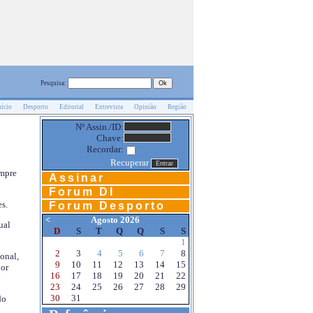
Pesquisa:
nício
Desporto
Editorial
Entrevista
Opinião
Região
Nº Assin./ID:
Chave:
Recordar:
Recuperar
empre
Assinar
Forum DI
s.
Forum Desporto
<
Agosto 2026
ual
D
S
T
Q
Q
S
S
1
2
3
4
5
6
7
8
onal,
9
10
11
12
13
14
15
por
16
17
18
19
20
21
22
23
24
25
26
27
28
29
30
31
do