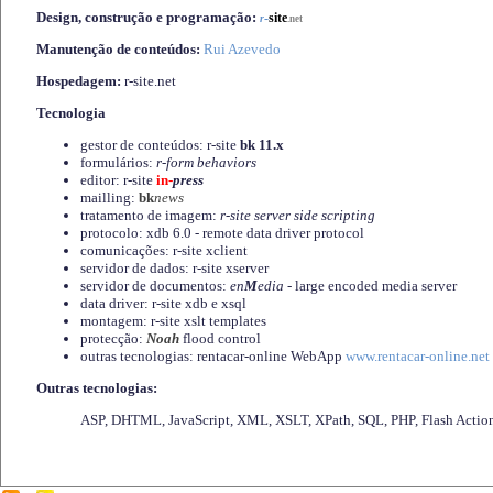
Design, construção e programação:
-
site
r
.net
Manutenção de conteúdos:
Rui Azevedo
Hospedagem:
r-site.net
Tecnologia
gestor de conteúdos: r-site
bk 11.x
formulários:
r-form behaviors
editor: r-site
in-
press
mailling:
bk
news
tratamento de imagem:
r-site server side scripting
protocolo: xdb 6.0 - remote data driver protocol
comunicações: r-site xclient
servidor de dados: r-site xserver
servidor de documentos:
en
M
edia
- large encoded media server
data driver: r-site xdb e xsql
montagem: r-site xslt templates
protecção:
Noah
flood control
outras tecnologias: rentacar-online WebApp
www.rentacar-online.net
Outras tecnologias:
ASP, DHTML, JavaScript, XML, XSLT, XPath, SQL, PHP, Flash Actio