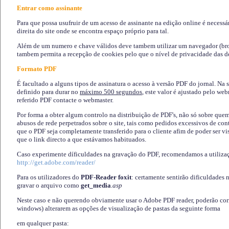
Entrar como assinante
Para que possa usufruir de um acesso de assinante na edição online é necessá
direita do site onde se encontra espaço próprio para tal.
Além de um numero e chave válidos deve tambem utilizar um navegador (brows
tambem permita a recepção de cookies pelo que o nível de privacidade das d
Formato PDF
É facultado a alguns tipos de assinatura o acesso à versão PDF do jornal. Na 
definido para durar no
máximo 500 segundos
, este valor é ajustado pelo we
referido PDF contacte o webmaster.
Por forma a obter algum controlo na distribuição de PDF's, não só sobre que
abusos de rede perpetrados sobre o site, tais como pedidos excessivos de co
que o PDF seja completamente transferido para o cliente afim de poder ser 
que o link directo a que estávamos habituados.
Caso experimente díficuldades na gravação do PDF, recomendamos a utiliza
http://get.adobe.com/reader/
Para os utilizadores do
PDF-Reader foxit
: certamente sentirão dificuldades 
gravar o arquivo como
get_media
.asp
Neste caso e não querendo obviamente usar o Adobe PDF reader, poderão corrig
windows) alterarem as opções de visualização de pastas da seguinte forma
em qualquer pasta
: