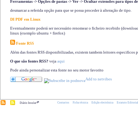
Ferramentas -> Opções de pastas -> Ver -> Ocultar extensões para tipos de
desmarcar a referida opção para que se possa proceder à alteração de tipo.
DI PDF em Linux
Eventualmente poderá ser necessário renomear o ficheiro recebido (download)
linux (exemplo ubuntu + firefox)
Fonte RSS
Além das fontes RSS disponibilizadas, existem tambem leitores especificos 
O que são fontes RSS?
veja
aqui
Pode ainda personalizar esta fonte no seu motor favorito
.pt
Contactos
Ficha técnica
Edição electrónica
Estatuto Editoria
Diário Insular