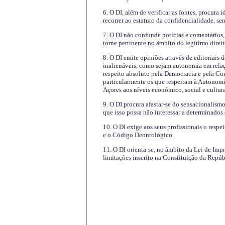
6. O DI, além de verificar as fontes, procura 
recorrer ao estatuto da confidencialidade, s
7. O DI não confunde notícias e comentários, 
torne pertinente no âmbito do legítimo direit
8. O DI emite opiniões através de editoriais 
inalienáveis, como sejam autonomia em relaç
respeito absoluto pela Democracia e pela Con
particularmente os que respeitam à Autonomi
Açores aos níveis económico, social e cultur
9. O DI procura afastar-se do sensacionalism
que isso possa não interessar a determinados
10. O DI exige aos seus profissionais o respe
e o Código Deontológico.
11. O DI orienta-se, no âmbito da Lei de Impr
limitações inscrito na Constituição da Repúb