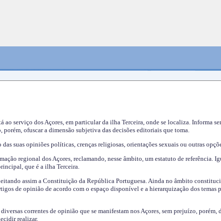
tá ao serviço dos Açores, em particular da ilha Terceira, onde se localiza. Informa s
, porém, ofuscar a dimensão subjetiva das decisões editoriais que toma.
das suas opiniões políticas, crenças religiosas, orientações sexuais ou outras opçõe
mação regional dos Açores, reclamando, nesse âmbito, um estatuto de referência. Ig
incipal, que é a ilha Terceira.
speitando assim a Constituição da República Portuguesa. Ainda no âmbito constituci
 artigos de opinião de acordo com o espaço disponível e a hierarquização dos temas 
s diversas correntes de opinião que se manifestam nos Açores, sem prejuízo, porém, 
cidir realizar.