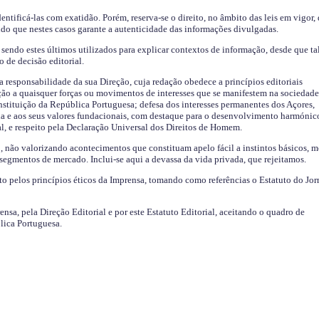
identificá-las com exatidão. Porém, reserva-se o direito, no âmbito das leis em vigor,
endo que nestes casos garante a autenticidade das informações divulgadas.
sendo estes últimos utilizados para explicar contextos de informação, desde que tal
o de decisão editorial.
da responsabilidade da sua Direção, cuja redação obedece a princípios editoriais
ão a quaisquer forças ou movimentos de interesses que se manifestem na sociedade
stituição da República Portuguesa; defesa dos interesses permanentes dos Açores,
a e aos seus valores fundacionais, com destaque para o desenvolvimento harmónic
al, e respeito pela Declaração Universal dos Direitos de Homem.
o, não valorizando acontecimentos que constituam apelo fácil a instintos básicos, 
 segmentos de mercado. Inclui-se aqui a devassa da vida privada, que rejeitamos.
ito pelos princípios éticos da Imprensa, tomando como referências o Estatuto do Jor
ensa, pela Direção Editorial e por este Estatuto Editorial, aceitando o quadro de
lica Portuguesa.