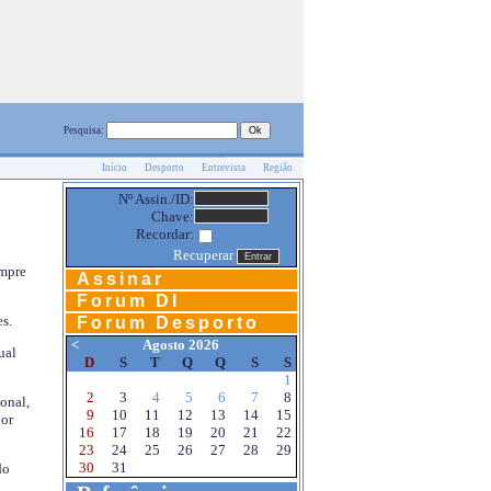
Pesquisa:
Início
Desporto
Entrevista
Região
Nº Assin./ID:
Chave:
Recordar:
Recuperar
empre
Assinar
Forum DI
s.
Forum Desporto
<
Agosto 2026
ual
D
S
T
Q
Q
S
S
1
2
3
4
5
6
7
8
onal,
9
10
11
12
13
14
15
por
16
17
18
19
20
21
22
23
24
25
26
27
28
29
30
31
do