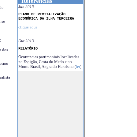
Referências
Jan.2015
 de
PLANO DE REVITALIZAÇÃO
ECONÓMICA DA ILHA TERCEIRA
 se
clique aqui
;
Out.2013
RELATÓRIO
o dos
Ocorrencias patrimoniais localizadas
no Espigão, Grota do Medo e no
mesmo
Monte Brasil, Angra do Heroísmo (
ler
)
nalista