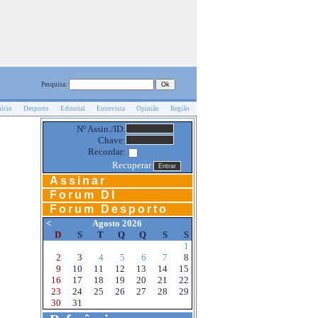
Pesquisa:
nício
Desporto
Editorial
Entrevista
Opinião
Região
Nº Assin./ID:
Chave:
Recordar:
Recuperar
Assinar
Forum DI
Forum Desporto
<
Agosto 2026
D
S
T
Q
Q
S
S
1
2
3
4
5
6
7
8
9
10
11
12
13
14
15
16
17
18
19
20
21
22
23
24
25
26
27
28
29
30
31