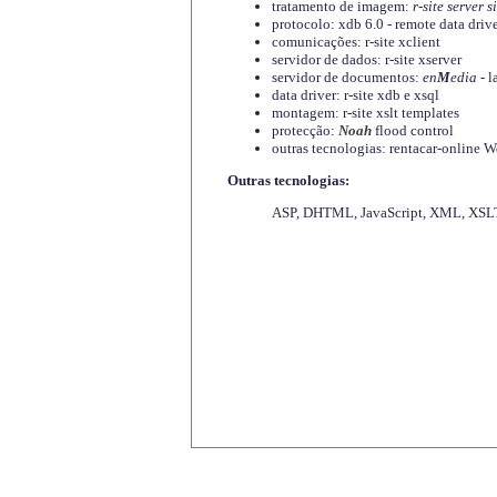
tratamento de imagem:
r-site server s
protocolo: xdb 6.0 - remote data driv
comunicações: r-site xclient
servidor de dados: r-site xserver
servidor de documentos:
en
M
edia
- l
data driver: r-site xdb e xsql
montagem: r-site xslt templates
protecção:
Noah
flood control
outras tecnologias: rentacar-online
Outras tecnologias:
ASP, DHTML, JavaScript, XML, XSLT,