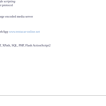
ide scripting
er protocol
arge encoded media server
 WebApp
www.rentacar-online.net
 XPath, SQL, PHP, Flash ActionScript2