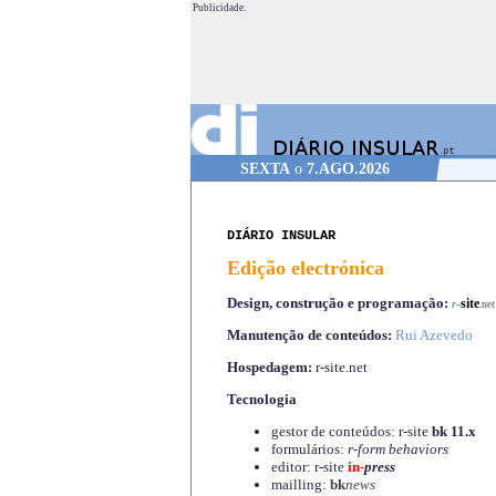
Publicidade.
SEXTA
o
7.AGO.2026
DIÁRIO INSULAR
Edição electrónica
Design, construção e programação:
-
site
r
.net
Manutenção de conteúdos:
Rui Azevedo
Hospedagem:
r-site.net
Tecnologia
gestor de conteúdos: r-site
bk 11.x
formulários:
r-form behaviors
editor: r-site
in-
press
mailling:
bk
news