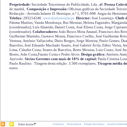
Propriedade:
Sociedade Terceirense de Publicidade, Lda.,
nº. Pessoa Colect
de manhã,
Composição e Impressão:
Oficinas gráficas da Sociedade Tercei
Redacção - Avenida Infante D. Henrique, n.º 1, 9701-098 Angra do Heroísmo 
Telefax:
295214246.
www.diarioinsular.pt
Director:
José Lourenço.
Chefe 
Fátima Martins, Vanda Mendonça, Rui Messias, Helena Fagundes, Margarida
(coordenador), Luís Almeida, Daniel Costa, José Eliseu Costa, Jorge Cipria
(coordenador).
Colaboradores:
João Bosco Mota Amaral, Francisco dos Reis
Guilherme Marinho, Gustavo Moura, Francisco Coelho, José Guilherme Reis 
Ventura, António Vallacorba, Diniz Borges, Jorge Moreira, Paulo Gomes, Duar
Barcelos, José Eduardo Machado Soares, José Gabriel Ávila, Fábio Vieira, A
Lima, Cláudia Costa, Soares de Barcelos, Berto Messias, Luis Couto, José A
Bento, João Costa,Fausto Costa e Pedro Alves.
Design gráfico:
António Araú
Azevedo.
Sócios-Gerentes com mais de 10% de capital:
Paula Cristina Lou
Paulo Raulino. Tiragem desta edição: 3.500 exemplares;
Tiragem média do
euros.
.pt
Contactos
Ficha técnica
Edição electrónica
Estatuto Editoria
Diário Insular