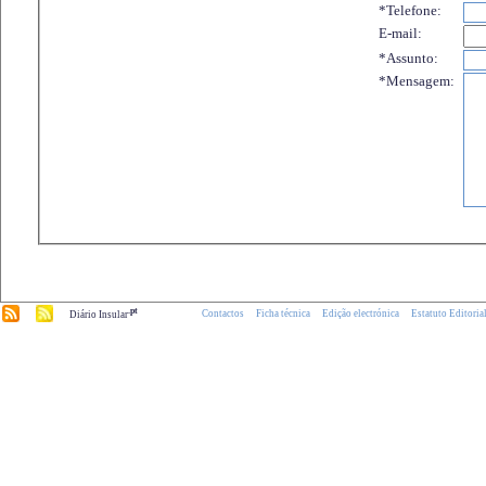
*Telefone:
E-mail:
*Assunto:
*Mensagem:
.pt
Contactos
Ficha técnica
Edição electrónica
Estatuto Editoria
Diário Insular