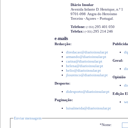
Diário Insular
Avenida Infante D. Henrique, n.º 1
9701-098 Angra do Heroísmo
Terceira - Açores – Portugal.
Telefone:
295 401 050
(+351)
Telefax:
295 214 246
(+351)
e-mails
Redacção:
Publicida
diredacao@diarioinsular.pt
di
armando@diarioinsular.pt
Geral:
carina@diarioinsular.pt
helena@diarioinsular.pt
di
helio@diarioinsular.pt
jlourenco@diarioinsular.pt
Opinião
Desporto:
di
didesporto@diarioinsular.pt
Edição El
Paginação:
we
luisalmeida@diarioinsular.pt
Enviar mensagem
*Nome: