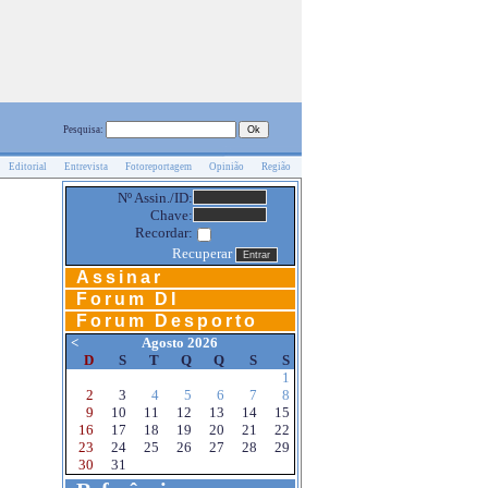
Pesquisa:
Editorial
Entrevista
Fotoreportagem
Opinião
Região
Nº Assin./ID:
Chave:
Recordar:
Recuperar
Assinar
Forum DI
Forum Desporto
<
Agosto 2026
D
S
T
Q
Q
S
S
1
2
3
4
5
6
7
8
9
10
11
12
13
14
15
16
17
18
19
20
21
22
23
24
25
26
27
28
29
30
31