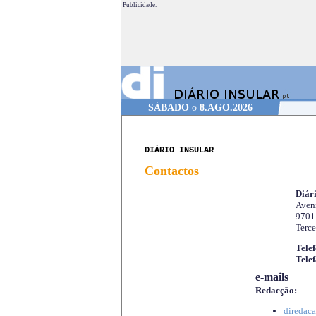
Publicidade.
SÁBADO
o
8.AGO.2026
DIÁRIO INSULAR
Contactos
Diári
Aveni
9701
Terce
Telef
Telef
e-mails
Redacção:
diredaca