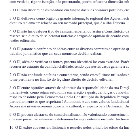
com verdade, rigor e isenção, não procurando, porém, ofuscar a dimensão subj
2. O DI não discrimina os cidadãos em função das suas opiniões políticas, cre
3. O DI define-se como órgão de grande informação regional dos Açores, recl
estatuto reclama em relação ao seu mercado principal, que é a ilha Terceira.
4. O DI não faz qualquer tipo de censura, respeitando assim a Constituição 
reserva-se o direito de selecionar notícias e artigos de opinião de acordo co
razões editoriais.
5. O DI garante o confronto de ideias entre as diversas correntes de opinião 
trabalho jornalístico que em cada momento decidir realizar.
6. O DI, além de verificar as fontes, procura identificá-las com exatidão. Poré
recorrer ao estatuto da confidencialidade, sendo que nestes casos garante a 
7. O DI não confunde notícias e comentários, sendo estes últimos utilizados 
torne pertinente no âmbito do legítimo direito de decisão editorial.
8. O DI emite opiniões através de editoriais da responsabilidade da sua Direç
inalienáveis, como sejam autonomia em relação a quaisquer forças ou movime
respeito absoluto pela Democracia e pela Constituição da República Portugue
particularmente os que respeitam à Autonomia e aos seus valores fundacion
Açores aos níveis económico, social e cultural, e respeito pela Declaração U
9. O DI procura afastar-se do sensacionalismo, não valorizando aconteciment
que isso possa não interessar a determinados segmentos de mercado. Inclui-se
10. O DI exige aos seus profissionais o respeito pelos princípios éticos da I