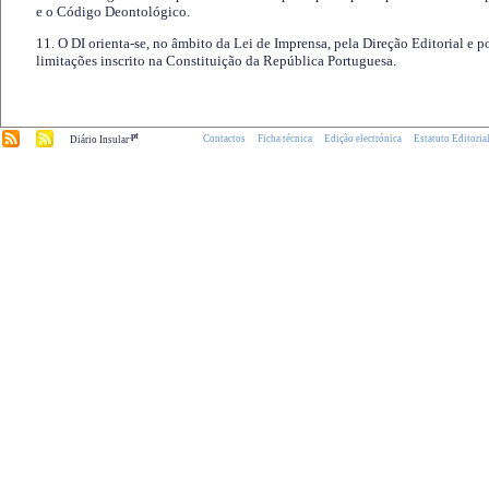
e o Código Deontológico.
11. O DI orienta-se, no âmbito da Lei de Imprensa, pela Direção Editorial e p
limitações inscrito na Constituição da República Portuguesa.
.pt
Contactos
Ficha técnica
Edição electrónica
Estatuto Editoria
Diário Insular