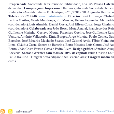
Propriedade:
Sociedade Terceirense de Publicidade, Lda.,
nº. Pessoa Colect
de manhã,
Composição e Impressão:
Oficinas gráficas da Sociedade Tercei
Redacção - Avenida Infante D. Henrique, n.º 1, 9701-098 Angra do Heroísmo 
Telefax:
295214246.
www.diarioinsular.pt
Director:
José Lourenço.
Chefe 
Fátima Martins, Vanda Mendonça, Rui Messias, Helena Fagundes, Margarida
(coordenador), Luís Almeida, Daniel Costa, José Eliseu Costa, Jorge Cipria
(coordenador).
Colaboradores:
João Bosco Mota Amaral, Francisco dos Reis
Guilherme Marinho, Gustavo Moura, Francisco Coelho, José Guilherme Reis 
Ventura, António Vallacorba, Diniz Borges, Jorge Moreira, Paulo Gomes, Duar
Barcelos, José Eduardo Machado Soares, José Gabriel Ávila, Fábio Vieira, A
Lima, Cláudia Costa, Soares de Barcelos, Berto Messias, Luis Couto, José A
Bento, João Costa,Fausto Costa e Pedro Alves.
Design gráfico:
António Araú
Azevedo.
Sócios-Gerentes com mais de 10% de capital:
Paula Cristina Lou
Paulo Raulino. Tiragem desta edição: 3.500 exemplares;
Tiragem média do
euros.
.pt
Contactos
Ficha técnica
Edição electrónica
Estatuto Editoria
Diário Insular