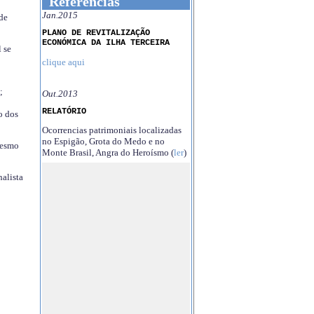
Referências
Jan.2015
 de
PLANO DE REVITALIZAÇÃO
ECONÓMICA DA ILHA TERCEIRA
 se
clique aqui
;
Out.2013
RELATÓRIO
o dos
Ocorrencias patrimoniais localizadas
no Espigão, Grota do Medo e no
mesmo
Monte Brasil, Angra do Heroísmo (
ler
)
nalista