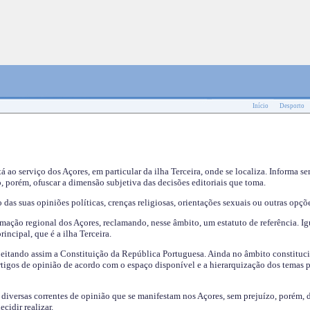
Início
Desporto
tá ao serviço dos Açores, em particular da ilha Terceira, onde se localiza. Informa s
, porém, ofuscar a dimensão subjetiva das decisões editoriais que toma.
das suas opiniões políticas, crenças religiosas, orientações sexuais ou outras opçõe
mação regional dos Açores, reclamando, nesse âmbito, um estatuto de referência. Ig
incipal, que é a ilha Terceira.
speitando assim a Constituição da República Portuguesa. Ainda no âmbito constituci
 artigos de opinião de acordo com o espaço disponível e a hierarquização dos temas 
s diversas correntes de opinião que se manifestam nos Açores, sem prejuízo, porém, 
cidir realizar.