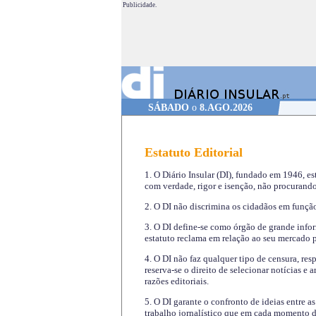
Publicidade.
SÁBADO
o
8.AGO.2026
Estatuto Editorial
1. O Diário Insular (DI), fundado em 1946, es
com verdade, rigor e isenção, não procurando
2. O DI não discrimina os cidadãos em função 
3. O DI define-se como órgão de grande infor
estatuto reclama em relação ao seu mercado pr
4. O DI não faz qualquer tipo de censura, re
reserva-se o direito de selecionar notícias e
razões editoriais.
5. O DI garante o confronto de ideias entre a
trabalho jornalístico que em cada momento de