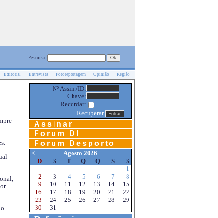
Pesquisa:
Editorial
Entrevista
Fotoreportagem
Opinião
Região
Nº Assin./ID:
Chave:
Recordar:
Recuperar
empre
Assinar
Forum DI
s.
Forum Desporto
<
Agosto 2026
ual
D
S
T
Q
Q
S
S
1
2
3
4
5
6
7
8
onal,
9
10
11
12
13
14
15
por
16
17
18
19
20
21
22
23
24
25
26
27
28
29
30
31
do