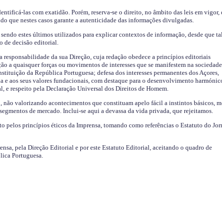
identificá-las com exatidão. Porém, reserva-se o direito, no âmbito das leis em vigor,
endo que nestes casos garante a autenticidade das informações divulgadas.
sendo estes últimos utilizados para explicar contextos de informação, desde que tal
o de decisão editorial.
da responsabilidade da sua Direção, cuja redação obedece a princípios editoriais
ão a quaisquer forças ou movimentos de interesses que se manifestem na sociedade
stituição da República Portuguesa; defesa dos interesses permanentes dos Açores,
a e aos seus valores fundacionais, com destaque para o desenvolvimento harmónic
al, e respeito pela Declaração Universal dos Direitos de Homem.
o, não valorizando acontecimentos que constituam apelo fácil a instintos básicos, 
 segmentos de mercado. Inclui-se aqui a devassa da vida privada, que rejeitamos.
ito pelos princípios éticos da Imprensa, tomando como referências o Estatuto do Jor
ensa, pela Direção Editorial e por este Estatuto Editorial, aceitando o quadro de
lica Portuguesa.