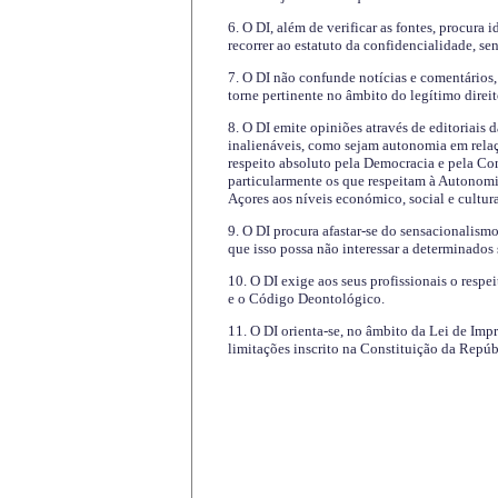
6. O DI, além de verificar as fontes, procura 
recorrer ao estatuto da confidencialidade, s
7. O DI não confunde notícias e comentários, 
torne pertinente no âmbito do legítimo direit
8. O DI emite opiniões através de editoriais 
inalienáveis, como sejam autonomia em relaç
respeito absoluto pela Democracia e pela Con
particularmente os que respeitam à Autonomi
Açores aos níveis económico, social e cultur
9. O DI procura afastar-se do sensacionalism
que isso possa não interessar a determinados
10. O DI exige aos seus profissionais o respe
e o Código Deontológico.
11. O DI orienta-se, no âmbito da Lei de Impr
limitações inscrito na Constituição da Repúb