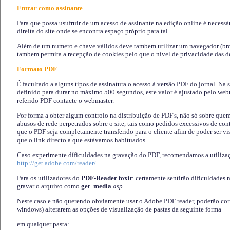
Entrar como assinante
Para que possa usufruir de um acesso de assinante na edição online é necessá
direita do site onde se encontra espaço próprio para tal.
Além de um numero e chave válidos deve tambem utilizar um navegador (brows
tambem permita a recepção de cookies pelo que o nível de privacidade das d
Formato PDF
É facultado a alguns tipos de assinatura o acesso à versão PDF do jornal. Na 
definido para durar no
máximo 500 segundos
, este valor é ajustado pelo we
referido PDF contacte o webmaster.
Por forma a obter algum controlo na distribuição de PDF's, não só sobre que
abusos de rede perpetrados sobre o site, tais como pedidos excessivos de co
que o PDF seja completamente transferido para o cliente afim de poder ser 
que o link directo a que estávamos habituados.
Caso experimente díficuldades na gravação do PDF, recomendamos a utiliza
http://get.adobe.com/reader/
Para os utilizadores do
PDF-Reader foxit
: certamente sentirão dificuldades 
gravar o arquivo como
get_media
.asp
Neste caso e não querendo obviamente usar o Adobe PDF reader, poderão corrig
windows) alterarem as opções de visualização de pastas da seguinte forma
em qualquer pasta
: