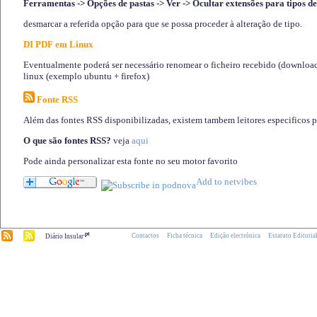
Ferramentas -> Opções de pastas -> Ver -> Ocultar extensões para tipos de
desmarcar a referida opção para que se possa proceder à alteração de tipo.
DI PDF em Linux
Eventualmente poderá ser necessário renomear o ficheiro recebido (download)
linux (exemplo ubuntu + firefox)
Fonte RSS
Além das fontes RSS disponibilizadas, existem tambem leitores especificos 
O que são fontes RSS?
veja
aqui
Pode ainda personalizar esta fonte no seu motor favorito
.pt
Contactos
Ficha técnica
Edição electrónica
Estatuto Editoria
Diário Insular