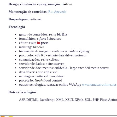
Design, construção e programação:
-
site
r
.net
Manutenção de conteúdos:
Rui Azevedo
Hospedagem:
r-site.net
Tecnologia
gestor de conteúdos: r-site
bk 11.x
formulários:
r-form behaviors
editor: r-site
in-
press
mailling:
bk
news
tratamento de imagem:
r-site server side scripting
protocolo: xdb 6.0 - remote data driver protocol
comunicações: r-site xclient
servidor de dados: r-site xserver
servidor de documentos:
en
M
edia
- large encoded media server
data driver: r-site xdb e xsql
montagem: r-site xslt templates
protecção:
Noah
flood control
outras tecnologias: rentacar-online WebApp
www.rentacar-online.net
Outras tecnologias:
ASP, DHTML, JavaScript, XML, XSLT, XPath, SQL, PHP, Flash Actio