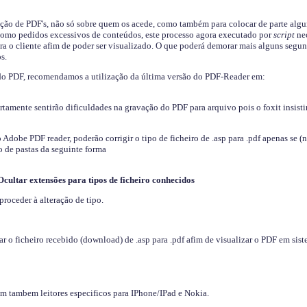
ição de PDF's, não só sobre quem os acede, como também para colocar de parte algu
s como pedidos excessivos de conteúdos, este processo agora executado por
script
nec
ra o cliente afim de poder ser visualizado. O que poderá demorar mais alguns segu
s.
do PDF, recomendamos a utilização da última versão do PDF-Reader em:
ertamente sentirão dificuldades na gravação do PDF para arquivo pois o foxit insisti
dobe PDF reader, poderão corrigir o tipo de ficheiro de .asp para .pdf apenas se (
 de pastas da seguinte forma
Ocultar extensões para tipos de ficheiro conhecidos
proceder à alteração de tipo.
 o ficheiro recebido (download) de .asp para .pdf afim de visualizar o PDF em sis
em tambem leitores especificos para IPhone/IPad e Nokia.