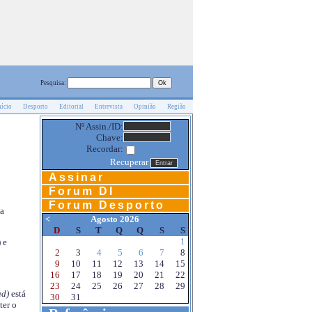
Pesquisa:
nício
Desporto
Editorial
Entrevista
Opinião
Região
Nº Assin./ID:
Chave:
Recordar:
Recuperar
Assinar
Forum DI
Forum Desporto
na
<
Agosto 2026
D
S
T
Q
Q
S
S
1
 e
2
3
4
5
6
7
8
9
10
11
12
13
14
15
16
17
18
19
20
21
22
23
24
25
26
27
28
29
d)
está
30
31
ter o