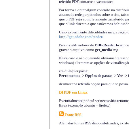
referido PDF contacte o webmaster.
Por forma a obter algum controlo na distribu
abusos de rede perpetrados sobre o site, tai
que o PDF seja completamente transferido pa
que o link directo a que estávamos habituado
Caso experimente díficuldades na gravação 
http://get.adobe.com/reader/
Para os utilizadores do
PDF-Reader foxit
: c
gravar o arquivo como
get_media
.asp
Neste caso e não querendo obviamente usar o A
windows) alterarem as opções de visualização
em qualquer pasta
:
Ferramentas -> Opções de pastas -> Ver -> 
desmarcar a referida opção para que se possa 
DI PDF em Linux
Eventualmente poderá ser necessário renomear
linux (exemplo ubuntu + firefox)
Fonte RSS
Além das fontes RSS disponibilizadas, exist