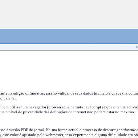
I
nante na edição online é necessário validar os seus dados (numero e chave) na colu
o para tal.
em utilizar um navegador (browser) que permita JavaScript (e que o tenha activo)
ue o nível de privacidade das definições de internet não poderá estar no maximo.
esso à versão PDF do jornal. Na sua forma actual o processo de descarregar
(downloa
s
, este valor é ajustado pelo webmaster, caso experimente alguma dificuldade em ob