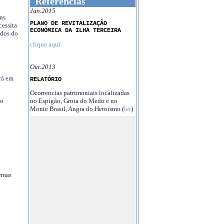
Referências
Jan.2015
ns
PLANO DE REVITALIZAÇÃO
essita
ECONÓMICA DA ILHA TERCEIRA
ndos do
clique aqui
Out.2013
rá em
RELATÓRIO
Ocorrencias patrimoniais localizadas
no Espigão, Grota do Medo e no
no
Monte Brasil, Angra do Heroísmo (
ler
)
temas