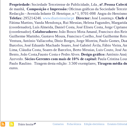
Propriedade:
Sociedade Terceirense de Publicidade, Lda.,
nº. Pessoa Colect
de manhã,
Composição e Impressão:
Oficinas gráficas da Sociedade Tercei
Redacção - Avenida Infante D. Henrique, n.º 1, 9701-098 Angra do Heroísmo 
Telefax:
295214246.
www.diarioinsular.pt
Director:
José Lourenço.
Chefe 
Fátima Martins, Vanda Mendonça, Rui Messias, Helena Fagundes, Margarida
(coordenador), Luís Almeida, Daniel Costa, José Eliseu Costa, Jorge Cipria
(coordenador).
Colaboradores:
João Bosco Mota Amaral, Francisco dos Reis
Guilherme Marinho, Gustavo Moura, Francisco Coelho, José Guilherme Reis 
Ventura, António Vallacorba, Diniz Borges, Jorge Moreira, Paulo Gomes, Duar
Barcelos, José Eduardo Machado Soares, José Gabriel Ávila, Fábio Vieira, A
Lima, Cláudia Costa, Soares de Barcelos, Berto Messias, Luis Couto, José A
Bento, João Costa,Fausto Costa e Pedro Alves.
Design gráfico:
António Araú
Azevedo.
Sócios-Gerentes com mais de 10% de capital:
Paula Cristina Lou
Paulo Raulino. Tiragem desta edição: 3.500 exemplares;
Tiragem média do
euros.
.pt
Contactos
Ficha técnica
Edição electrónica
Estatuto Editoria
Diário Insular