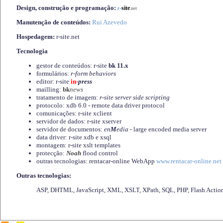
Design, construção e programação:
-
site
r
.net
Manutenção de conteúdos:
Rui Azevedo
Hospedagem:
r-site.net
Tecnologia
gestor de conteúdos: r-site
bk 11.x
formulários:
r-form behaviors
editor: r-site
in-
press
mailling:
bk
news
tratamento de imagem:
r-site server side scripting
protocolo: xdb 6.0 - remote data driver protocol
comunicações: r-site xclient
servidor de dados: r-site xserver
servidor de documentos:
en
M
edia
- large encoded media server
data driver: r-site xdb e xsql
montagem: r-site xslt templates
protecção:
Noah
flood control
outras tecnologias: rentacar-online WebApp
www.rentacar-online.net
Outras tecnologias:
ASP, DHTML, JavaScript, XML, XSLT, XPath, SQL, PHP, Flash Actio