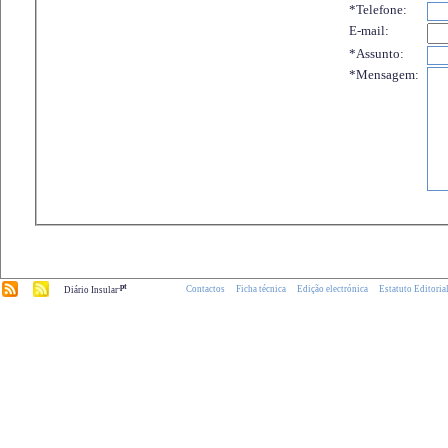
*Telefone:
E-mail:
*Assunto:
*Mensagem:
.pt
Contactos
Ficha técnica
Edição electrónica
Estatuto Editoria
Diário Insular