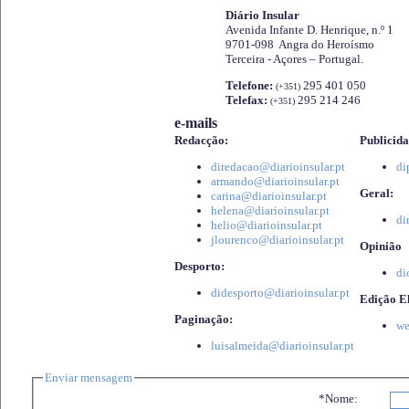
Diário Insular
Avenida Infante D. Henrique, n.º 1
9701-098 Angra do Heroísmo
Terceira - Açores – Portugal.
Telefone:
295 401 050
(+351)
Telefax:
295 214 246
(+351)
e-mails
Redacção:
Publicida
diredacao@diarioinsular.pt
di
armando@diarioinsular.pt
Geral:
carina@diarioinsular.pt
helena@diarioinsular.pt
di
helio@diarioinsular.pt
jlourenco@diarioinsular.pt
Opinião
Desporto:
di
didesporto@diarioinsular.pt
Edição El
Paginação:
we
luisalmeida@diarioinsular.pt
Enviar mensagem
*Nome: