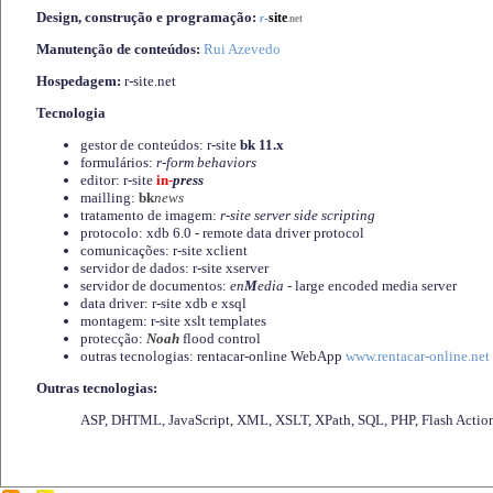
Design, construção e programação:
-
site
r
.net
Manutenção de conteúdos:
Rui Azevedo
Hospedagem:
r-site.net
Tecnologia
gestor de conteúdos: r-site
bk 11.x
formulários:
r-form behaviors
editor: r-site
in-
press
mailling:
bk
news
tratamento de imagem:
r-site server side scripting
protocolo: xdb 6.0 - remote data driver protocol
comunicações: r-site xclient
servidor de dados: r-site xserver
servidor de documentos:
en
M
edia
- large encoded media server
data driver: r-site xdb e xsql
montagem: r-site xslt templates
protecção:
Noah
flood control
outras tecnologias: rentacar-online WebApp
www.rentacar-online.net
Outras tecnologias:
ASP, DHTML, JavaScript, XML, XSLT, XPath, SQL, PHP, Flash Actio