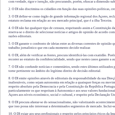
com verdade, rigor e isenção, não procurando, porém, ofuscar a dimensão subj
2. O DI não discrimina os cidadãos em função das suas opiniões políticas, cre
3. O DI define-se como órgão de grande informação regional dos Açores, recl
estatuto reclama em relação ao seu mercado principal, que é a ilha Terceira.
4. O DI não faz qualquer tipo de censura, respeitando assim a Constituição 
reserva-se o direito de selecionar notícias e artigos de opinião de acordo co
razões editoriais.
5. O DI garante o confronto de ideias entre as diversas correntes de opinião 
trabalho jornalístico que em cada momento decidir realizar.
6. O DI, além de verificar as fontes, procura identificá-las com exatidão. Poré
recorrer ao estatuto da confidencialidade, sendo que nestes casos garante a 
7. O DI não confunde notícias e comentários, sendo estes últimos utilizados 
torne pertinente no âmbito do legítimo direito de decisão editorial.
8. O DI emite opiniões através de editoriais da responsabilidade da sua Direç
inalienáveis, como sejam autonomia em relação a quaisquer forças ou movime
respeito absoluto pela Democracia e pela Constituição da República Portugue
particularmente os que respeitam à Autonomia e aos seus valores fundacion
Açores aos níveis económico, social e cultural, e respeito pela Declaração U
9. O DI procura afastar-se do sensacionalismo, não valorizando aconteciment
que isso possa não interessar a determinados segmentos de mercado. Inclui-se
10. O DI exige aos seus profissionais o respeito pelos princípios éticos da I