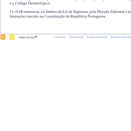
e o Código Deontológico.
11. O DI orienta-se, no âmbito da Lei de Imprensa, pela Direção Editorial e p
limitações inscrito na Constituição da República Portuguesa.
.pt
Contactos
Ficha técnica
Edição electrónica
Estatuto Editoria
Diário Insular