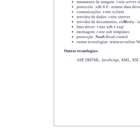
tratamento de imagem:
r-site server s
protocolo: xdb 6.0 - remote data driv
comunicações: r-site xclient
servidor de dados: r-site xserver
servidor de documentos:
en
M
edia
- l
data driver: r-site xdb e xsql
montagem: r-site xslt templates
protecção:
Noah
flood control
outras tecnologias: rentacar-online
Outras tecnologias:
ASP, DHTML, JavaScript, XML, XSLT,