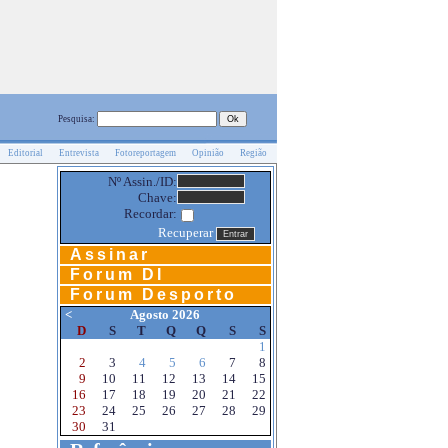
Pesquisa:
Editorial
Entrevista
Fotoreportagem
Opinião
Região
Nº Assin./ID:
Chave:
Recordar:
Recuperar
Assinar
Forum DI
Forum Desporto
<
Agosto 2026
D
S
T
Q
Q
S
S
1
2
3
4
5
6
7
8
9
10
11
12
13
14
15
16
17
18
19
20
21
22
23
24
25
26
27
28
29
30
31