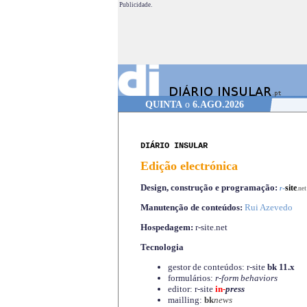
Publicidade.
QUINTA
o
6.AGO.2026
DIÁRIO INSULAR
Edição electrónica
Design, construção e programação:
-
site
r
.net
Manutenção de conteúdos:
Rui Azevedo
Hospedagem:
r-site.net
Tecnologia
gestor de conteúdos: r-site
bk 11.x
formulários:
r-form behaviors
editor: r-site
in-
press
mailling:
bk
news