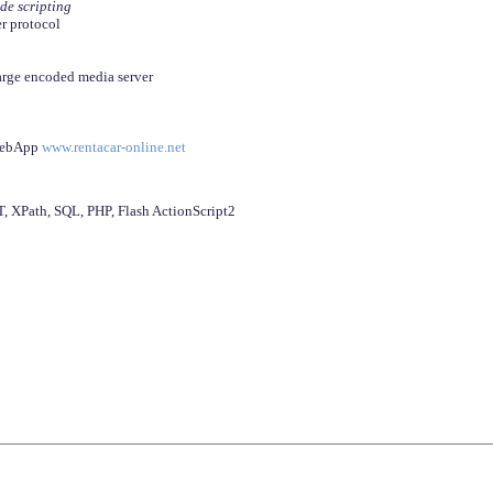
ide scripting
er protocol
arge encoded media server
 WebApp
www.rentacar-online.net
 XPath, SQL, PHP, Flash ActionScript2