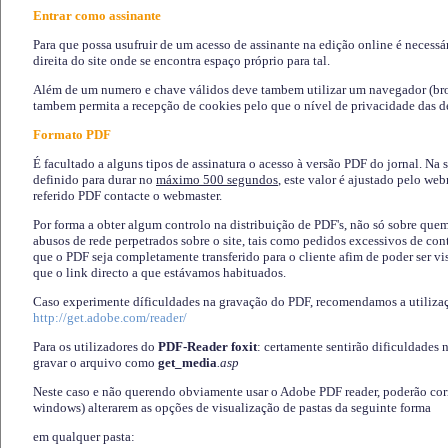
Entrar como assinante
Para que possa usufruir de um acesso de assinante na edição online é necessá
direita do site onde se encontra espaço próprio para tal.
Além de um numero e chave válidos deve tambem utilizar um navegador (brows
tambem permita a recepção de cookies pelo que o nível de privacidade das d
Formato PDF
É facultado a alguns tipos de assinatura o acesso à versão PDF do jornal. Na 
definido para durar no
máximo 500 segundos
, este valor é ajustado pelo we
referido PDF contacte o webmaster.
Por forma a obter algum controlo na distribuição de PDF's, não só sobre que
abusos de rede perpetrados sobre o site, tais como pedidos excessivos de co
que o PDF seja completamente transferido para o cliente afim de poder ser 
que o link directo a que estávamos habituados.
Caso experimente díficuldades na gravação do PDF, recomendamos a utiliza
http://get.adobe.com/reader/
Para os utilizadores do
PDF-Reader foxit
: certamente sentirão dificuldades 
gravar o arquivo como
get_media
.asp
Neste caso e não querendo obviamente usar o Adobe PDF reader, poderão corrig
windows) alterarem as opções de visualização de pastas da seguinte forma
em qualquer pasta
: