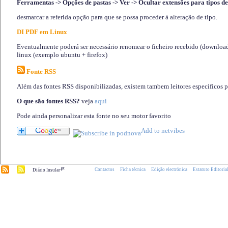
Ferramentas -> Opções de pastas -> Ver -> Ocultar extensões para tipos de
desmarcar a referida opção para que se possa proceder à alteração de tipo.
DI PDF em Linux
Eventualmente poderá ser necessário renomear o ficheiro recebido (download)
linux (exemplo ubuntu + firefox)
Fonte RSS
Além das fontes RSS disponibilizadas, existem tambem leitores especificos 
O que são fontes RSS?
veja
aqui
Pode ainda personalizar esta fonte no seu motor favorito
.pt
Contactos
Ficha técnica
Edição electrónica
Estatuto Editoria
Diário Insular