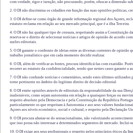
com verdade, rigor e isenção, não procurando, porém, ofuscar a dimensão subj
2. O DI não discrimina os cidadãos em função das suas opiniões políticas, cre
3. O DI define-se como órgão de grande informação regional dos Açores, recl
estatuto reclama em relação ao seu mercado principal, que é a ilha Terceira.
4. O DI não faz qualquer tipo de censura, respeitando assim a Constituição 
reserva-se o direito de selecionar notícias e artigos de opinião de acordo co
razões editoriais.
5. O DI garante o confronto de ideias entre as diversas correntes de opinião 
trabalho jornalístico que em cada momento decidir realizar.
6. O DI, além de verificar as fontes, procura identificá-las com exatidão. Poré
recorrer ao estatuto da confidencialidade, sendo que nestes casos garante a 
7. O DI não confunde notícias e comentários, sendo estes últimos utilizados 
torne pertinente no âmbito do legítimo direito de decisão editorial.
8. O DI emite opiniões através de editoriais da responsabilidade da sua Direç
inalienáveis, como sejam autonomia em relação a quaisquer forças ou movime
respeito absoluto pela Democracia e pela Constituição da República Portugue
particularmente os que respeitam à Autonomia e aos seus valores fundacion
Açores aos níveis económico, social e cultural, e respeito pela Declaração U
9. O DI procura afastar-se do sensacionalismo, não valorizando aconteciment
que isso possa não interessar a determinados segmentos de mercado. Inclui-se
10. O DI exige aos seus profissionais o respeito pelos princípios éticos da I