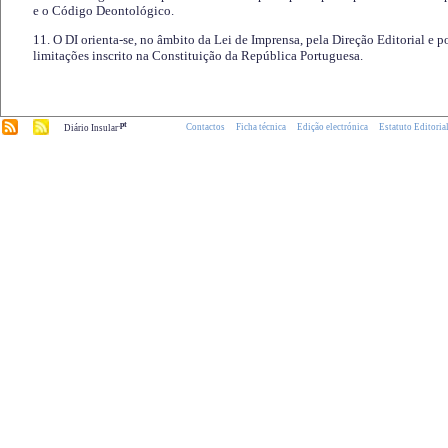
e o Código Deontológico.
11. O DI orienta-se, no âmbito da Lei de Imprensa, pela Direção Editorial e p
limitações inscrito na Constituição da República Portuguesa.
.pt
Contactos
Ficha técnica
Edição electrónica
Estatuto Editoria
Diário Insular