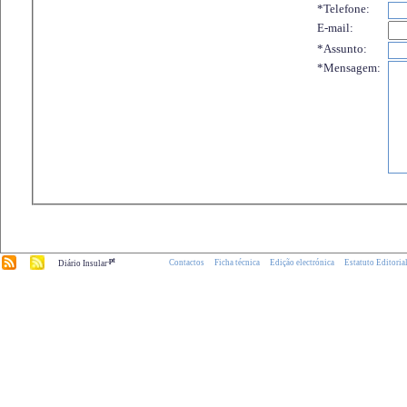
*Telefone:
E-mail:
*Assunto:
*Mensagem:
.pt
Contactos
Ficha técnica
Edição electrónica
Estatuto Editoria
Diário Insular