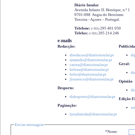
Diário Insular
Avenida Infante D. Henrique, n.º 1
9701-098 Angra do Heroísmo
Terceira - Açores – Portugal.
Telefone:
295 401 050
(+351)
Telefax:
295 214 246
(+351)
e-mails
Redacção:
Publicida
diredacao@diarioinsular.pt
di
armando@diarioinsular.pt
Geral:
carina@diarioinsular.pt
helena@diarioinsular.pt
di
helio@diarioinsular.pt
jlourenco@diarioinsular.pt
Opinião
Desporto:
di
didesporto@diarioinsular.pt
Edição El
Paginação:
we
luisalmeida@diarioinsular.pt
Enviar mensagem
*Nome: