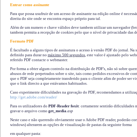
Entrar como assinante
Para que possa usufruir de um acesso de assinante na edição online é necessá
direita do site onde se encontra espaço próprio para tal.
Além de um numero e chave válidos deve tambem utilizar um navegador (brows
tambem permita a recepção de cookies pelo que o nível de privacidade das d
Formato PDF
É facultado a alguns tipos de assinatura o acesso à versão PDF do jornal. Na 
definido para durar no
máximo 500 segundos
, este valor é ajustado pelo we
referido PDF contacte o webmaster.
Por forma a obter algum controlo na distribuição de PDF's, não só sobre que
abusos de rede perpetrados sobre o site, tais como pedidos excessivos de co
que o PDF seja completamente transferido para o cliente afim de poder ser 
que o link directo a que estávamos habituados.
Caso experimente díficuldades na gravação do PDF, recomendamos a utiliza
http://get.adobe.com/reader/
Para os utilizadores do
PDF-Reader foxit
: certamente sentirão dificuldades 
gravar o arquivo como
get_media
.asp
Neste caso e não querendo obviamente usar o Adobe PDF reader, poderão corrig
windows) alterarem as opções de visualização de pastas da seguinte forma
em qualquer pasta
: