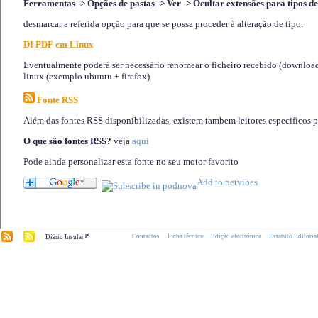
Ferramentas -> Opções de pastas -> Ver -> Ocultar extensões para tipos de
desmarcar a referida opção para que se possa proceder à alteração de tipo.
DI PDF em Linux
Eventualmente poderá ser necessário renomear o ficheiro recebido (download)
linux (exemplo ubuntu + firefox)
Fonte RSS
Além das fontes RSS disponibilizadas, existem tambem leitores especificos 
O que são fontes RSS?
veja
aqui
Pode ainda personalizar esta fonte no seu motor favorito
.pt
Contactos
Ficha técnica
Edição electrónica
Estatuto Editoria
Diário Insular