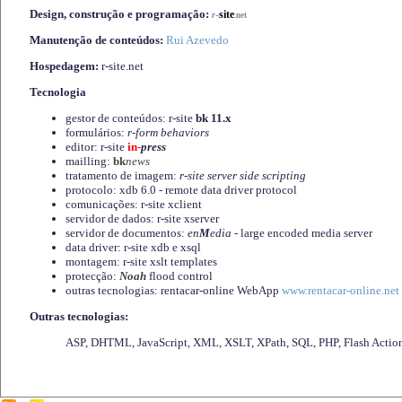
Design, construção e programação:
-
site
r
.net
Manutenção de conteúdos:
Rui Azevedo
Hospedagem:
r-site.net
Tecnologia
gestor de conteúdos: r-site
bk 11.x
formulários:
r-form behaviors
editor: r-site
in-
press
mailling:
bk
news
tratamento de imagem:
r-site server side scripting
protocolo: xdb 6.0 - remote data driver protocol
comunicações: r-site xclient
servidor de dados: r-site xserver
servidor de documentos:
en
M
edia
- large encoded media server
data driver: r-site xdb e xsql
montagem: r-site xslt templates
protecção:
Noah
flood control
outras tecnologias: rentacar-online WebApp
www.rentacar-online.net
Outras tecnologias:
ASP, DHTML, JavaScript, XML, XSLT, XPath, SQL, PHP, Flash Actio