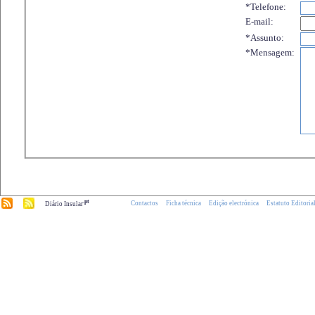
*Telefone:
E-mail:
*Assunto:
*Mensagem:
.pt
Contactos
Ficha técnica
Edição electrónica
Estatuto Editoria
Diário Insular