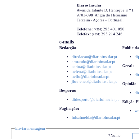
Diário Insular
Avenida Infante D. Henrique, n.º 1
9701-098 Angra do Heroísmo
Terceira - Açores – Portugal.
Telefone:
295 401 050
(+351)
Telefax:
295 214 246
(+351)
e-mails
Redacção:
Publicida
diredacao@diarioinsular.pt
di
armando@diarioinsular.pt
Geral:
carina@diarioinsular.pt
helena@diarioinsular.pt
di
helio@diarioinsular.pt
jlourenco@diarioinsular.pt
Opinião
Desporto:
di
didesporto@diarioinsular.pt
Edição El
Paginação:
we
luisalmeida@diarioinsular.pt
Enviar mensagem
*Nome: