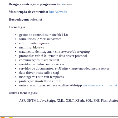
Design, construção e programação:
-
site
r
.net
Manutenção de conteúdos:
Rui Azevedo
Hospedagem:
r-site.net
Tecnologia
gestor de conteúdos: r-site
bk 11.x
formulários:
r-form behaviors
editor: r-site
in-
press
mailling:
bk
news
tratamento de imagem:
r-site server side scripting
protocolo: xdb 6.0 - remote data driver protocol
comunicações: r-site xclient
servidor de dados: r-site xserver
servidor de documentos:
en
M
edia
- large encoded media server
data driver: r-site xdb e xsql
montagem: r-site xslt templates
protecção:
Noah
flood control
outras tecnologias: rentacar-online WebApp
www.rentacar-online.net
Outras tecnologias:
ASP, DHTML, JavaScript, XML, XSLT, XPath, SQL, PHP, Flash Actio