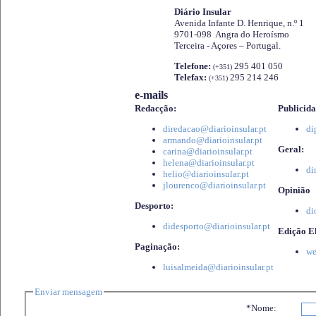
Diário Insular
Avenida Infante D. Henrique, n.º 1
9701-098 Angra do Heroísmo
Terceira - Açores – Portugal.
Telefone:
295 401 050
(+351)
Telefax:
295 214 246
(+351)
e-mails
Redacção:
Publicida
diredacao@diarioinsular.pt
di
armando@diarioinsular.pt
Geral:
carina@diarioinsular.pt
helena@diarioinsular.pt
di
helio@diarioinsular.pt
jlourenco@diarioinsular.pt
Opinião
Desporto:
di
didesporto@diarioinsular.pt
Edição El
Paginação:
we
luisalmeida@diarioinsular.pt
Enviar mensagem
*Nome: