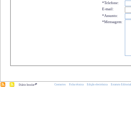
*Telefone:
E-mail:
*Assunto:
*Mensagem:
.pt
Contactos
Ficha técnica
Edição electrónica
Estatuto Editoria
Diário Insular