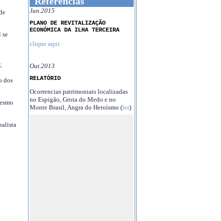
Referências
Jan.2015
 de
PLANO DE REVITALIZAÇÃO
ECONÓMICA DA ILHA TERCEIRA
 se
clique aqui
;
Out.2013
RELATÓRIO
o dos
Ocorrencias patrimoniais localizadas
no Espigão, Grota do Medo e no
mesmo
Monte Brasil, Angra do Heroísmo (
ler
)
nalista