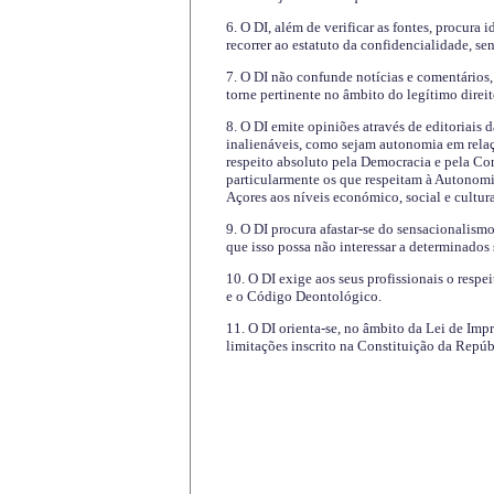
6. O DI, além de verificar as fontes, procura 
recorrer ao estatuto da confidencialidade, s
7. O DI não confunde notícias e comentários, 
torne pertinente no âmbito do legítimo direit
8. O DI emite opiniões através de editoriais 
inalienáveis, como sejam autonomia em relaç
respeito absoluto pela Democracia e pela Con
particularmente os que respeitam à Autonomi
Açores aos níveis económico, social e cultur
9. O DI procura afastar-se do sensacionalism
que isso possa não interessar a determinados
10. O DI exige aos seus profissionais o respe
e o Código Deontológico.
11. O DI orienta-se, no âmbito da Lei de Impr
limitações inscrito na Constituição da Repúb