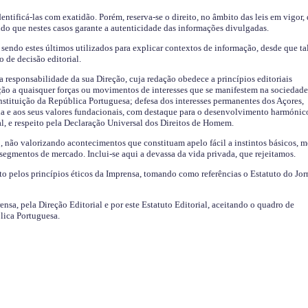
identificá-las com exatidão. Porém, reserva-se o direito, no âmbito das leis em vigor,
endo que nestes casos garante a autenticidade das informações divulgadas.
sendo estes últimos utilizados para explicar contextos de informação, desde que tal
o de decisão editorial.
da responsabilidade da sua Direção, cuja redação obedece a princípios editoriais
ão a quaisquer forças ou movimentos de interesses que se manifestem na sociedade
stituição da República Portuguesa; defesa dos interesses permanentes dos Açores,
a e aos seus valores fundacionais, com destaque para o desenvolvimento harmónic
al, e respeito pela Declaração Universal dos Direitos de Homem.
o, não valorizando acontecimentos que constituam apelo fácil a instintos básicos, 
 segmentos de mercado. Inclui-se aqui a devassa da vida privada, que rejeitamos.
ito pelos princípios éticos da Imprensa, tomando como referências o Estatuto do Jor
ensa, pela Direção Editorial e por este Estatuto Editorial, aceitando o quadro de
lica Portuguesa.