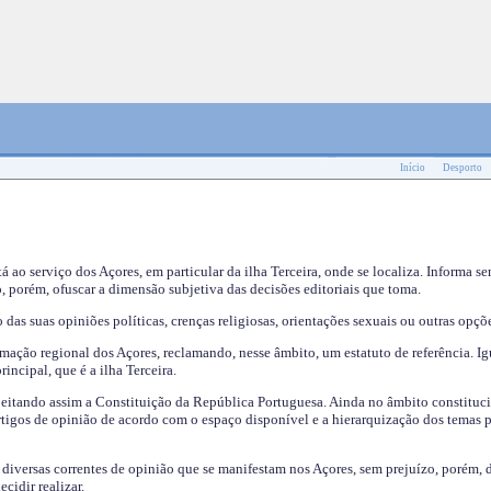
Início
Desporto
tá ao serviço dos Açores, em particular da ilha Terceira, onde se localiza. Informa s
, porém, ofuscar a dimensão subjetiva das decisões editoriais que toma.
das suas opiniões políticas, crenças religiosas, orientações sexuais ou outras opçõe
mação regional dos Açores, reclamando, nesse âmbito, um estatuto de referência. Ig
incipal, que é a ilha Terceira.
speitando assim a Constituição da República Portuguesa. Ainda no âmbito constituci
 artigos de opinião de acordo com o espaço disponível e a hierarquização dos temas 
s diversas correntes de opinião que se manifestam nos Açores, sem prejuízo, porém, 
cidir realizar.