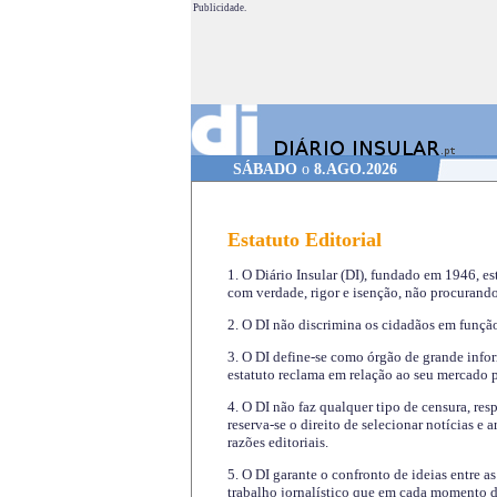
Publicidade.
SÁBADO
o
8.AGO.2026
Estatuto Editorial
1. O Diário Insular (DI), fundado em 1946, es
com verdade, rigor e isenção, não procurando
2. O DI não discrimina os cidadãos em função 
3. O DI define-se como órgão de grande infor
estatuto reclama em relação ao seu mercado pr
4. O DI não faz qualquer tipo de censura, re
reserva-se o direito de selecionar notícias e
razões editoriais.
5. O DI garante o confronto de ideias entre a
trabalho jornalístico que em cada momento de