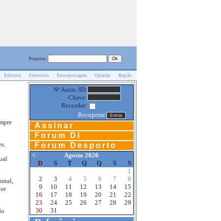
Pesquisa:
Editorial
Entrevista
Fotoreportagem
Opinião
Região
Nº Assin./ID:
Chave:
Recordar:
Recuperar
empre
Assinar
Forum DI
s.
Forum Desporto
<
Agosto 2026
ual
D
S
T
Q
Q
S
S
1
2
3
4
5
6
7
8
onal,
9
10
11
12
13
14
15
por
16
17
18
19
20
21
22
23
24
25
26
27
28
29
30
31
do