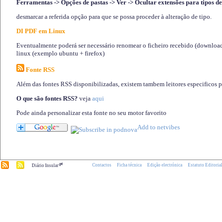
Ferramentas -> Opções de pastas -> Ver -> Ocultar extensões para tipos de
desmarcar a referida opção para que se possa proceder à alteração de tipo.
DI PDF em Linux
Eventualmente poderá ser necessário renomear o ficheiro recebido (download)
linux (exemplo ubuntu + firefox)
Fonte RSS
Além das fontes RSS disponibilizadas, existem tambem leitores especificos 
O que são fontes RSS?
veja
aqui
Pode ainda personalizar esta fonte no seu motor favorito
.pt
Contactos
Ficha técnica
Edição electrónica
Estatuto Editoria
Diário Insular