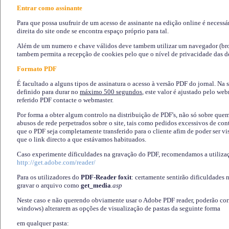
Entrar como assinante
Para que possa usufruir de um acesso de assinante na edição online é necessá
direita do site onde se encontra espaço próprio para tal.
Além de um numero e chave válidos deve tambem utilizar um navegador (brows
tambem permita a recepção de cookies pelo que o nível de privacidade das d
Formato PDF
É facultado a alguns tipos de assinatura o acesso à versão PDF do jornal. Na 
definido para durar no
máximo 500 segundos
, este valor é ajustado pelo we
referido PDF contacte o webmaster.
Por forma a obter algum controlo na distribuição de PDF's, não só sobre que
abusos de rede perpetrados sobre o site, tais como pedidos excessivos de co
que o PDF seja completamente transferido para o cliente afim de poder ser 
que o link directo a que estávamos habituados.
Caso experimente díficuldades na gravação do PDF, recomendamos a utiliza
http://get.adobe.com/reader/
Para os utilizadores do
PDF-Reader foxit
: certamente sentirão dificuldades 
gravar o arquivo como
get_media
.asp
Neste caso e não querendo obviamente usar o Adobe PDF reader, poderão corrig
windows) alterarem as opções de visualização de pastas da seguinte forma
em qualquer pasta
: