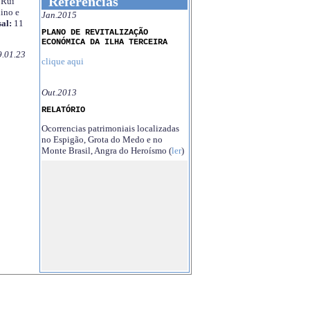
Referências
Rui
ino e
Jan.2015
al:
11
PLANO DE REVITALIZAÇÃO
ECONÓMICA DA ILHA TERCEIRA
9.01.23
clique aqui
Out.2013
RELATÓRIO
Ocorrencias patrimoniais localizadas
no Espigão, Grota do Medo e no
Monte Brasil, Angra do Heroísmo (
ler
)