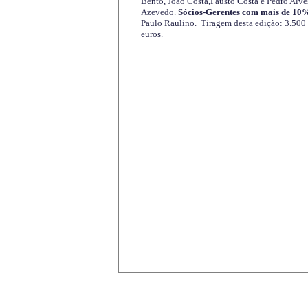
Bento, João Costa,Fausto Costa e Pedro Alve
Azevedo.
Sócios-Gerentes com mais de 10%
Paulo Raulino. Tiragem desta edição: 3.500
euros.