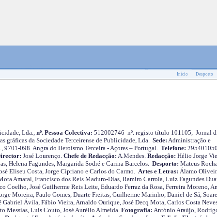
Início
Desporto
cidade, Lda.,
nº. Pessoa Colectiva:
512002746 nº. registo título 101105, Jornal d
as gráficas da Sociedade Terceirense de Publicidade, Lda.
Sede:
Administração e
 1, 9701-098 Angra do Heroísmo Terceira - Açores – Portugal.
Telefone:
29540105
irector:
José Lourenço.
Chefe de Redacção:
A.Mendes.
Redacção:
Hélio Jorge Vie
as, Helena Fagundes, Margarida Sodré e Carina Barcelos.
Desporto:
Mateus Roch
José Eliseu Costa, Jorge Cipriano e Carlos do Carmo.
Artes e Letras:
Álamo Oliveir
ota Amaral, Francisco dos Reis Maduro-Dias, Ramiro Carrola, Luiz Fagundes Duar
o Coelho, José Guilherme Reis Leite, Eduardo Ferraz da Rosa, Ferreira Moreno, A
orge Moreira, Paulo Gomes, Duarte Freitas, Guilherme Marinho, Daniel de Sá, Soare
 Gabriel Ávila, Fábio Vieira, Arnaldo Ourique, José Decq Mota, Carlos Costa Neves
rto Messias, Luis Couto, José Aurélio Almeida.
Fotografia:
António Araújo, Rodrig