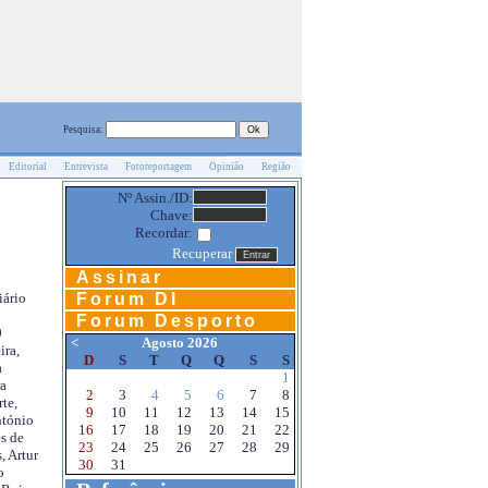
Pesquisa:
Editorial
Entrevista
Fotoreportagem
Opinião
Região
Nº Assin./ID:
Chave:
Recordar:
Recuperar
Assinar
Forum DI
iário
Forum Desporto
0
<
Agosto 2026
ira,
D
S
T
Q
Q
S
S
a
1
a
2
3
4
5
6
7
8
te,
9
10
11
12
13
14
15
ntónio
16
17
18
19
20
21
22
s de
23
24
25
26
27
28
29
, Artur
30
31
o