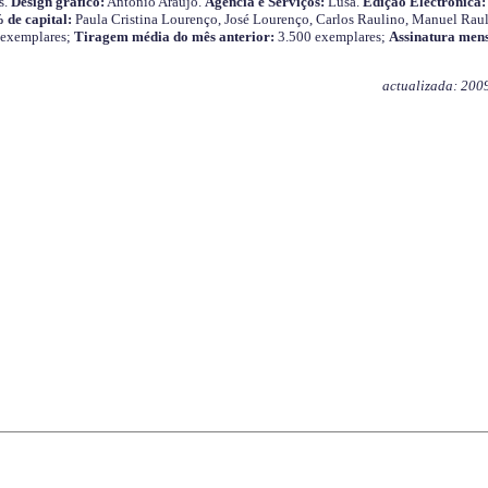
s.
Design gráfico:
António Araújo.
Agência e Serviços:
Lusa.
Edição Electrónica:
 de capital:
Paula Cristina Lourenço, José Lourenço, Carlos Raulino, Manuel Raul
 exemplares;
Tiragem média do mês anterior:
3.500 exemplares;
Assinatura mens
actualizada: 200