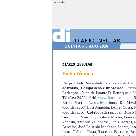
Publicidade.
QUINTA
o
6.AGO.2026
DIÁRIO INSULAR
Ficha técnica
Propriedade:
Sociedade Terceirense de Publi
de manhã,
Composição e Impressão:
Oficin
Redacção - Avenida Infante D. Henrique, n.º
Telefax:
295214246.
www.diarioinsular.pt
D
Fátima Martins, Vanda Mendonça, Rui Messi
(coordenador), Luís Almeida, Daniel Costa, 
(coordenador).
Colaboradores:
João Bosco M
Guilherme Marinho, Gustavo Moura, Francisc
Ventura, António Vallacorba, Diniz Borges, J
Barcelos, José Eduardo Machado Soares, José
Lima, Cláudia Costa, Soares de Barcelos, Be