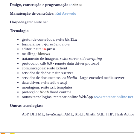
Design, construção e programação:
-
site
r
.net
Manutenção de conteúdos:
Rui Azevedo
Hospedagem:
r-site.net
Tecnologia
gestor de conteúdos: r-site
bk 11.x
formulários:
r-form behaviors
editor: r-site
in-
press
mailling:
bk
news
tratamento de imagem:
r-site server side scripting
protocolo: xdb 6.0 - remote data driver protocol
comunicações: r-site xclient
servidor de dados: r-site xserver
servidor de documentos:
en
M
edia
- large encoded media server
data driver: r-site xdb e xsql
montagem: r-site xslt templates
protecção:
Noah
flood control
outras tecnologias: rentacar-online WebApp
www.rentacar-online.net
Outras tecnologias:
ASP, DHTML, JavaScript, XML, XSLT, XPath, SQL, PHP, Flash Actio