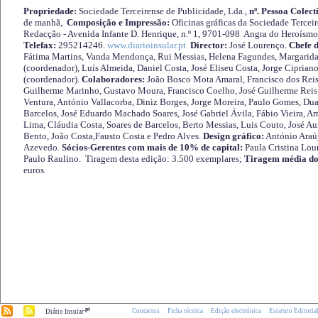
Propriedade:
Sociedade Terceirense de Publicidade, Lda.,
nº. Pessoa Colect
de manhã,
Composição e Impressão:
Oficinas gráficas da Sociedade Tercei
Redacção - Avenida Infante D. Henrique, n.º 1, 9701-098 Angra do Heroísmo 
Telefax:
295214246.
www.diarioinsular.pt
Director:
José Lourenço.
Chefe 
Fátima Martins, Vanda Mendonça, Rui Messias, Helena Fagundes, Margarida
(coordenador), Luís Almeida, Daniel Costa, José Eliseu Costa, Jorge Cipria
(coordenador).
Colaboradores:
João Bosco Mota Amaral, Francisco dos Reis
Guilherme Marinho, Gustavo Moura, Francisco Coelho, José Guilherme Reis 
Ventura, António Vallacorba, Diniz Borges, Jorge Moreira, Paulo Gomes, Duar
Barcelos, José Eduardo Machado Soares, José Gabriel Ávila, Fábio Vieira, A
Lima, Cláudia Costa, Soares de Barcelos, Berto Messias, Luis Couto, José A
Bento, João Costa,Fausto Costa e Pedro Alves.
Design gráfico:
António Araú
Azevedo.
Sócios-Gerentes com mais de 10% de capital:
Paula Cristina Lou
Paulo Raulino. Tiragem desta edição: 3.500 exemplares;
Tiragem média do
euros.
.pt
Contactos
Ficha técnica
Edição electrónica
Estatuto Editoria
Diário Insular