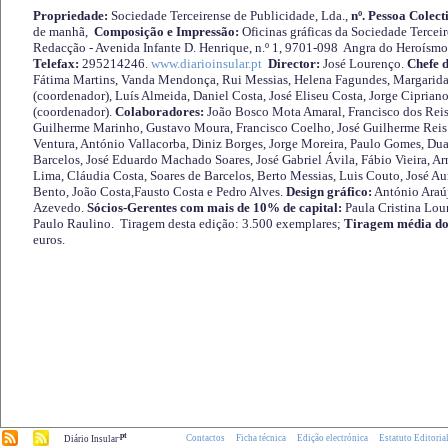
Propriedade:
Sociedade Terceirense de Publicidade, Lda.,
nº. Pessoa Colect
de manhã,
Composição e Impressão:
Oficinas gráficas da Sociedade Tercei
Redacção - Avenida Infante D. Henrique, n.º 1, 9701-098 Angra do Heroísmo 
Telefax:
295214246.
www.diarioinsular.pt
Director:
José Lourenço.
Chefe 
Fátima Martins, Vanda Mendonça, Rui Messias, Helena Fagundes, Margarida
(coordenador), Luís Almeida, Daniel Costa, José Eliseu Costa, Jorge Cipria
(coordenador).
Colaboradores:
João Bosco Mota Amaral, Francisco dos Reis
Guilherme Marinho, Gustavo Moura, Francisco Coelho, José Guilherme Reis 
Ventura, António Vallacorba, Diniz Borges, Jorge Moreira, Paulo Gomes, Duar
Barcelos, José Eduardo Machado Soares, José Gabriel Ávila, Fábio Vieira, A
Lima, Cláudia Costa, Soares de Barcelos, Berto Messias, Luis Couto, José A
Bento, João Costa,Fausto Costa e Pedro Alves.
Design gráfico:
António Araú
Azevedo.
Sócios-Gerentes com mais de 10% de capital:
Paula Cristina Lou
Paulo Raulino. Tiragem desta edição: 3.500 exemplares;
Tiragem média do
euros.
.pt
Contactos
Ficha técnica
Edição electrónica
Estatuto Editoria
Diário Insular