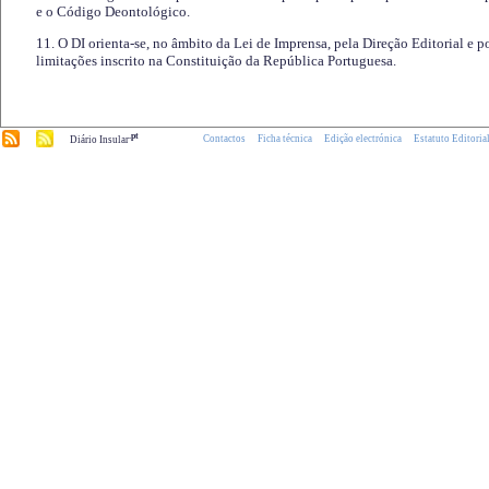
e o Código Deontológico.
11. O DI orienta-se, no âmbito da Lei de Imprensa, pela Direção Editorial e p
limitações inscrito na Constituição da República Portuguesa.
.pt
Contactos
Ficha técnica
Edição electrónica
Estatuto Editoria
Diário Insular