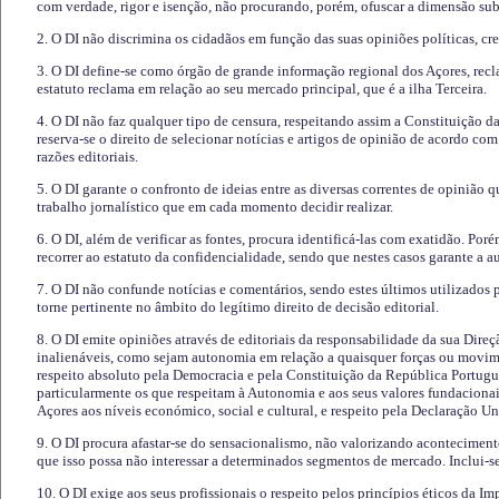
com verdade, rigor e isenção, não procurando, porém, ofuscar a dimensão subj
2. O DI não discrimina os cidadãos em função das suas opiniões políticas, cre
3. O DI define-se como órgão de grande informação regional dos Açores, recl
estatuto reclama em relação ao seu mercado principal, que é a ilha Terceira.
4. O DI não faz qualquer tipo de censura, respeitando assim a Constituição 
reserva-se o direito de selecionar notícias e artigos de opinião de acordo co
razões editoriais.
5. O DI garante o confronto de ideias entre as diversas correntes de opinião 
trabalho jornalístico que em cada momento decidir realizar.
6. O DI, além de verificar as fontes, procura identificá-las com exatidão. Poré
recorrer ao estatuto da confidencialidade, sendo que nestes casos garante a 
7. O DI não confunde notícias e comentários, sendo estes últimos utilizados 
torne pertinente no âmbito do legítimo direito de decisão editorial.
8. O DI emite opiniões através de editoriais da responsabilidade da sua Direç
inalienáveis, como sejam autonomia em relação a quaisquer forças ou movime
respeito absoluto pela Democracia e pela Constituição da República Portugue
particularmente os que respeitam à Autonomia e aos seus valores fundacion
Açores aos níveis económico, social e cultural, e respeito pela Declaração U
9. O DI procura afastar-se do sensacionalismo, não valorizando aconteciment
que isso possa não interessar a determinados segmentos de mercado. Inclui-se
10. O DI exige aos seus profissionais o respeito pelos princípios éticos da I