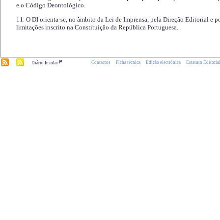
e o Código Deontológico.
11. O DI orienta-se, no âmbito da Lei de Imprensa, pela Direção Editorial e p
limitações inscrito na Constituição da República Portuguesa.
.pt
Contactos
Ficha técnica
Edição electrónica
Estatuto Editoria
Diário Insular