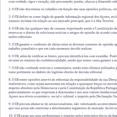
com verdade, rigor e isenção, não procurando, porém, ofuscar a dimensão subj
2. O DI não discrimina os cidadãos em função das suas opiniões políticas, cre
3. O DI define-se como órgão de grande informação regional dos Açores, recl
estatuto reclama em relação ao seu mercado principal, que é a ilha Terceira.
4. O DI não faz qualquer tipo de censura, respeitando assim a Constituição 
reserva-se o direito de selecionar notícias e artigos de opinião de acordo co
razões editoriais.
5. O DI garante o confronto de ideias entre as diversas correntes de opinião 
trabalho jornalístico que em cada momento decidir realizar.
6. O DI, além de verificar as fontes, procura identificá-las com exatidão. Poré
recorrer ao estatuto da confidencialidade, sendo que nestes casos garante a 
7. O DI não confunde notícias e comentários, sendo estes últimos utilizados 
torne pertinente no âmbito do legítimo direito de decisão editorial.
8. O DI emite opiniões através de editoriais da responsabilidade da sua Direç
inalienáveis, como sejam autonomia em relação a quaisquer forças ou movime
respeito absoluto pela Democracia e pela Constituição da República Portugue
particularmente os que respeitam à Autonomia e aos seus valores fundacion
Açores aos níveis económico, social e cultural, e respeito pela Declaração U
9. O DI procura afastar-se do sensacionalismo, não valorizando aconteciment
que isso possa não interessar a determinados segmentos de mercado. Inclui-se
10. O DI exige aos seus profissionais o respeito pelos princípios éticos da I