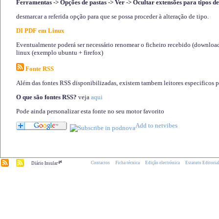
Ferramentas -> Opções de pastas -> Ver -> Ocultar extensões para tipos de
desmarcar a referida opção para que se possa proceder à alteração de tipo.
DI PDF em Linux
Eventualmente poderá ser necessário renomear o ficheiro recebido (download)
linux (exemplo ubuntu + firefox)
Fonte RSS
Além das fontes RSS disponibilizadas, existem tambem leitores especificos 
O que são fontes RSS?
veja
aqui
Pode ainda personalizar esta fonte no seu motor favorito
.pt
Contactos
Ficha técnica
Edição electrónica
Estatuto Editoria
Diário Insular