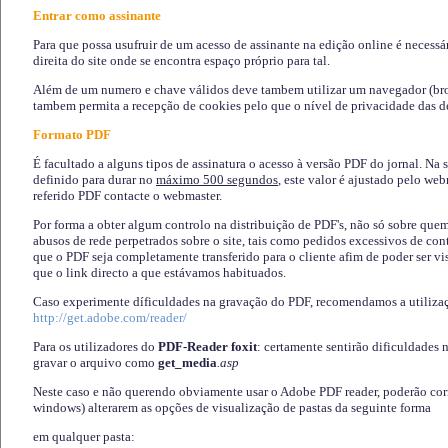
Entrar como assinante
Para que possa usufruir de um acesso de assinante na edição online é necessá
direita do site onde se encontra espaço próprio para tal.
Além de um numero e chave válidos deve tambem utilizar um navegador (brows
tambem permita a recepção de cookies pelo que o nível de privacidade das d
Formato PDF
É facultado a alguns tipos de assinatura o acesso à versão PDF do jornal. Na 
definido para durar no
máximo 500 segundos
, este valor é ajustado pelo we
referido PDF contacte o webmaster.
Por forma a obter algum controlo na distribuição de PDF's, não só sobre que
abusos de rede perpetrados sobre o site, tais como pedidos excessivos de co
que o PDF seja completamente transferido para o cliente afim de poder ser 
que o link directo a que estávamos habituados.
Caso experimente díficuldades na gravação do PDF, recomendamos a utiliza
http://get.adobe.com/reader/
Para os utilizadores do
PDF-Reader foxit
: certamente sentirão dificuldades 
gravar o arquivo como
get_media
.asp
Neste caso e não querendo obviamente usar o Adobe PDF reader, poderão corrig
windows) alterarem as opções de visualização de pastas da seguinte forma
em qualquer pasta
: