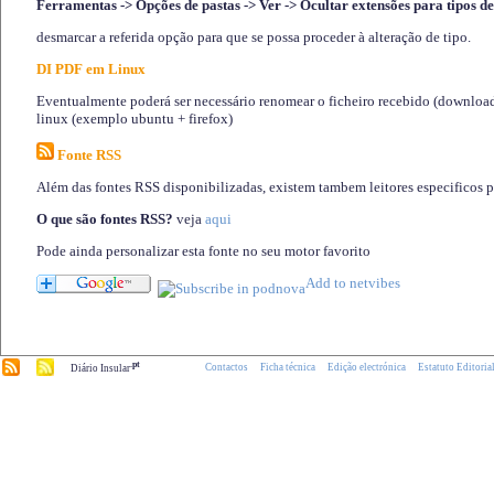
Ferramentas -> Opções de pastas -> Ver -> Ocultar extensões para tipos de
desmarcar a referida opção para que se possa proceder à alteração de tipo.
DI PDF em Linux
Eventualmente poderá ser necessário renomear o ficheiro recebido (download)
linux (exemplo ubuntu + firefox)
Fonte RSS
Além das fontes RSS disponibilizadas, existem tambem leitores especificos 
O que são fontes RSS?
veja
aqui
Pode ainda personalizar esta fonte no seu motor favorito
.pt
Contactos
Ficha técnica
Edição electrónica
Estatuto Editoria
Diário Insular