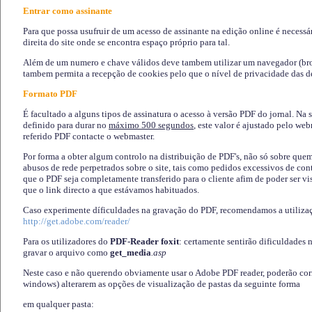
Entrar como assinante
Para que possa usufruir de um acesso de assinante na edição online é necessá
direita do site onde se encontra espaço próprio para tal.
Além de um numero e chave válidos deve tambem utilizar um navegador (brows
tambem permita a recepção de cookies pelo que o nível de privacidade das d
Formato PDF
É facultado a alguns tipos de assinatura o acesso à versão PDF do jornal. Na 
definido para durar no
máximo 500 segundos
, este valor é ajustado pelo we
referido PDF contacte o webmaster.
Por forma a obter algum controlo na distribuição de PDF's, não só sobre que
abusos de rede perpetrados sobre o site, tais como pedidos excessivos de co
que o PDF seja completamente transferido para o cliente afim de poder ser 
que o link directo a que estávamos habituados.
Caso experimente díficuldades na gravação do PDF, recomendamos a utiliza
http://get.adobe.com/reader/
Para os utilizadores do
PDF-Reader foxit
: certamente sentirão dificuldades 
gravar o arquivo como
get_media
.asp
Neste caso e não querendo obviamente usar o Adobe PDF reader, poderão corrig
windows) alterarem as opções de visualização de pastas da seguinte forma
em qualquer pasta
: