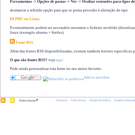
Ferramentas -> Opções de pastas -> Ver -> Ocultar extensões para tipos de
desmarcar a referida opção para que se possa proceder à alteração de tipo.
DI PDF em Linux
Eventualmente poderá ser necessário renomear o ficheiro recebido (download)
linux (exemplo ubuntu + firefox)
Fonte RSS
Além das fontes RSS disponibilizadas, existem tambem leitores especificos 
O que são fontes RSS?
veja
aqui
Pode ainda personalizar esta fonte no seu motor favorito
.pt
Contactos
Ficha técnica
Edição electrónica
Estatuto Editoria
Diário Insular