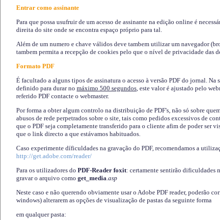
Entrar como assinante
Para que possa usufruir de um acesso de assinante na edição online é necessá
direita do site onde se encontra espaço próprio para tal.
Além de um numero e chave válidos deve tambem utilizar um navegador (brows
tambem permita a recepção de cookies pelo que o nível de privacidade das d
Formato PDF
É facultado a alguns tipos de assinatura o acesso à versão PDF do jornal. Na 
definido para durar no
máximo 500 segundos
, este valor é ajustado pelo we
referido PDF contacte o webmaster.
Por forma a obter algum controlo na distribuição de PDF's, não só sobre que
abusos de rede perpetrados sobre o site, tais como pedidos excessivos de co
que o PDF seja completamente transferido para o cliente afim de poder ser 
que o link directo a que estávamos habituados.
Caso experimente díficuldades na gravação do PDF, recomendamos a utiliza
http://get.adobe.com/reader/
Para os utilizadores do
PDF-Reader foxit
: certamente sentirão dificuldades 
gravar o arquivo como
get_media
.asp
Neste caso e não querendo obviamente usar o Adobe PDF reader, poderão corrig
windows) alterarem as opções de visualização de pastas da seguinte forma
em qualquer pasta
: