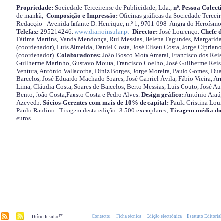
Propriedade:
Sociedade Terceirense de Publicidade, Lda.,
nº. Pessoa Colect
de manhã,
Composição e Impressão:
Oficinas gráficas da Sociedade Tercei
Redacção - Avenida Infante D. Henrique, n.º 1, 9701-098 Angra do Heroísmo 
Telefax:
295214246.
www.diarioinsular.pt
Director:
José Lourenço.
Chefe 
Fátima Martins, Vanda Mendonça, Rui Messias, Helena Fagundes, Margarida
(coordenador), Luís Almeida, Daniel Costa, José Eliseu Costa, Jorge Cipria
(coordenador).
Colaboradores:
João Bosco Mota Amaral, Francisco dos Reis
Guilherme Marinho, Gustavo Moura, Francisco Coelho, José Guilherme Reis 
Ventura, António Vallacorba, Diniz Borges, Jorge Moreira, Paulo Gomes, Duar
Barcelos, José Eduardo Machado Soares, José Gabriel Ávila, Fábio Vieira, A
Lima, Cláudia Costa, Soares de Barcelos, Berto Messias, Luis Couto, José A
Bento, João Costa,Fausto Costa e Pedro Alves.
Design gráfico:
António Araú
Azevedo.
Sócios-Gerentes com mais de 10% de capital:
Paula Cristina Lou
Paulo Raulino. Tiragem desta edição: 3.500 exemplares;
Tiragem média do
euros.
.pt
Contactos
Ficha técnica
Edição electrónica
Estatuto Editoria
Diário Insular