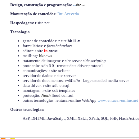
Design, construção e programação:
-
site
r
.net
Manutenção de conteúdos:
Rui Azevedo
Hospedagem:
r-site.net
Tecnologia
gestor de conteúdos: r-site
bk 11.x
formulários:
r-form behaviors
editor: r-site
in-
press
mailling:
bk
news
tratamento de imagem:
r-site server side scripting
protocolo: xdb 6.0 - remote data driver protocol
comunicações: r-site xclient
servidor de dados: r-site xserver
servidor de documentos:
en
M
edia
- large encoded media server
data driver: r-site xdb e xsql
montagem: r-site xslt templates
protecção:
Noah
flood control
outras tecnologias: rentacar-online WebApp
www.rentacar-online.net
Outras tecnologias:
ASP, DHTML, JavaScript, XML, XSLT, XPath, SQL, PHP, Flash Actio