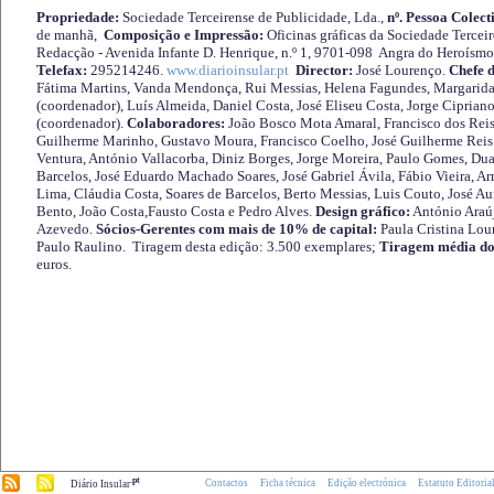
Propriedade:
Sociedade Terceirense de Publicidade, Lda.,
nº. Pessoa Colect
de manhã,
Composição e Impressão:
Oficinas gráficas da Sociedade Tercei
Redacção - Avenida Infante D. Henrique, n.º 1, 9701-098 Angra do Heroísmo 
Telefax:
295214246.
www.diarioinsular.pt
Director:
José Lourenço.
Chefe 
Fátima Martins, Vanda Mendonça, Rui Messias, Helena Fagundes, Margarida
(coordenador), Luís Almeida, Daniel Costa, José Eliseu Costa, Jorge Cipria
(coordenador).
Colaboradores:
João Bosco Mota Amaral, Francisco dos Reis
Guilherme Marinho, Gustavo Moura, Francisco Coelho, José Guilherme Reis 
Ventura, António Vallacorba, Diniz Borges, Jorge Moreira, Paulo Gomes, Duar
Barcelos, José Eduardo Machado Soares, José Gabriel Ávila, Fábio Vieira, A
Lima, Cláudia Costa, Soares de Barcelos, Berto Messias, Luis Couto, José A
Bento, João Costa,Fausto Costa e Pedro Alves.
Design gráfico:
António Araú
Azevedo.
Sócios-Gerentes com mais de 10% de capital:
Paula Cristina Lou
Paulo Raulino. Tiragem desta edição: 3.500 exemplares;
Tiragem média do
euros.
.pt
Contactos
Ficha técnica
Edição electrónica
Estatuto Editoria
Diário Insular