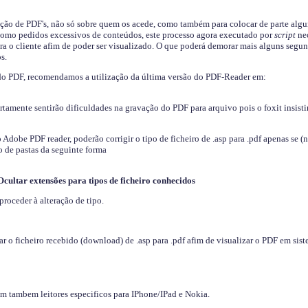
ição de PDF's, não só sobre quem os acede, como também para colocar de parte algu
s como pedidos excessivos de conteúdos, este processo agora executado por
script
nec
ra o cliente afim de poder ser visualizado. O que poderá demorar mais alguns segu
s.
do PDF, recomendamos a utilização da última versão do PDF-Reader em:
ertamente sentirão dificuldades na gravação do PDF para arquivo pois o foxit insisti
dobe PDF reader, poderão corrigir o tipo de ficheiro de .asp para .pdf apenas se (
 de pastas da seguinte forma
Ocultar extensões para tipos de ficheiro conhecidos
proceder à alteração de tipo.
 o ficheiro recebido (download) de .asp para .pdf afim de visualizar o PDF em sis
em tambem leitores especificos para IPhone/IPad e Nokia.