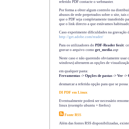
referido PDF contacte o webmaster.
Por forma a obter algum controlo na distribu
abusos de rede perpetrados sobre o site, tai
que o PDF seja completamente transferido pa
que o link directo a que estávamos habituado
Caso experimente díficuldades na gravação 
http://get.adobe.com/reader/
Para os utilizadores do
PDF-Reader foxit
: c
gravar o arquivo como
get_media
.asp
Neste caso e não querendo obviamente usar o A
windows) alterarem as opções de visualização
em qualquer pasta
:
Ferramentas -> Opções de pastas -> Ver -> 
desmarcar a referida opção para que se possa 
DI PDF em Linux
Eventualmente poderá ser necessário renomear
linux (exemplo ubuntu + firefox)
Fonte RSS
Além das fontes RSS disponibilizadas, exist