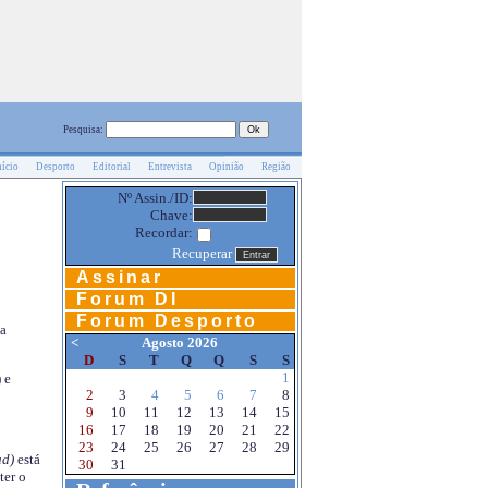
Pesquisa:
nício
Desporto
Editorial
Entrevista
Opinião
Região
Nº Assin./ID:
Chave:
Recordar:
Recuperar
Assinar
Forum DI
Forum Desporto
na
<
Agosto 2026
D
S
T
Q
Q
S
S
1
 e
2
3
4
5
6
7
8
9
10
11
12
13
14
15
16
17
18
19
20
21
22
23
24
25
26
27
28
29
d)
está
30
31
ter o