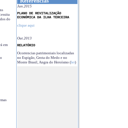
Referências
Jan.2015
ns
PLANO DE REVITALIZAÇÃO
essita
ECONÓMICA DA ILHA TERCEIRA
ndos do
clique aqui
Out.2013
rá em
RELATÓRIO
Ocorrencias patrimoniais localizadas
no Espigão, Grota do Medo e no
no
Monte Brasil, Angra do Heroísmo (
ler
)
temas