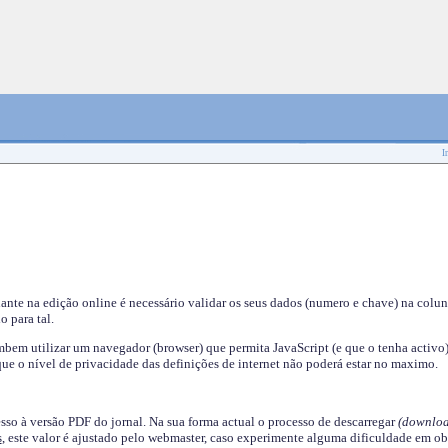
I
nante na edição online é necessário validar os seus dados (numero e chave) na colu
o para tal.
em utilizar um navegador (browser) que permita JavaScript (e que o tenha activo)
ue o nível de privacidade das definições de internet não poderá estar no maximo.
esso à versão PDF do jornal. Na sua forma actual o processo de descarregar
(downloa
s
, este valor é ajustado pelo webmaster, caso experimente alguma dificuldade em ob