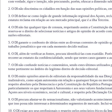
com verdade, rigor e isenção, não procurando, porém, ofuscar a dimensão subj
2. O DI não discrimina os cidadãos em função das suas opiniões políticas, cre
3. O DI define-se como órgão de grande informação regional dos Açores, recl
estatuto reclama em relação ao seu mercado principal, que é a ilha Terceira.
4. O DI não faz qualquer tipo de censura, respeitando assim a Constituição 
reserva-se o direito de selecionar notícias e artigos de opinião de acordo co
razões editoriais.
5. O DI garante o confronto de ideias entre as diversas correntes de opinião 
trabalho jornalístico que em cada momento decidir realizar.
6. O DI, além de verificar as fontes, procura identificá-las com exatidão. Poré
recorrer ao estatuto da confidencialidade, sendo que nestes casos garante a 
7. O DI não confunde notícias e comentários, sendo estes últimos utilizados 
torne pertinente no âmbito do legítimo direito de decisão editorial.
8. O DI emite opiniões através de editoriais da responsabilidade da sua Direç
inalienáveis, como sejam autonomia em relação a quaisquer forças ou movime
respeito absoluto pela Democracia e pela Constituição da República Portugue
particularmente os que respeitam à Autonomia e aos seus valores fundacion
Açores aos níveis económico, social e cultural, e respeito pela Declaração U
9. O DI procura afastar-se do sensacionalismo, não valorizando aconteciment
que isso possa não interessar a determinados segmentos de mercado. Inclui-se
10. O DI exige aos seus profissionais o respeito pelos princípios éticos da I