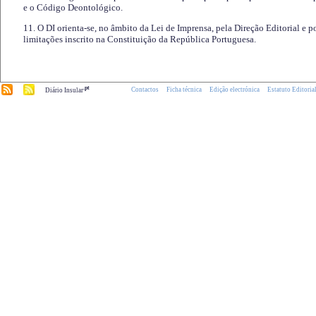
e o Código Deontológico.
11. O DI orienta-se, no âmbito da Lei de Imprensa, pela Direção Editorial e p
limitações inscrito na Constituição da República Portuguesa.
.pt
Contactos
Ficha técnica
Edição electrónica
Estatuto Editoria
Diário Insular